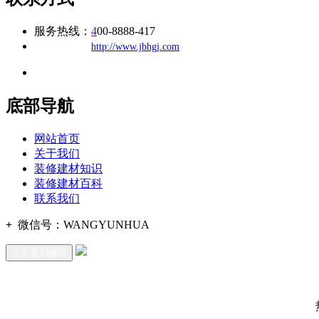
服务热线：
4
00-8888-417
公司
网址：
http://www.jbhgj.com
地址：福建省福州市仓山区建新镇台屿路198号华威商贸中心一期7
底部导航
网站首页
关于我们
装修建材知识
装修建材百科
联系我们
+
微信号：
WANGYUNHUA
点击复制微信