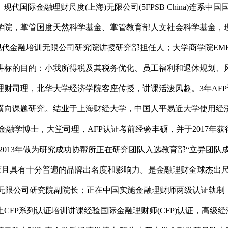
现代国际金融理财尺度(上海)无限公司(5FPSB China)连
学院，掌管国度天然科学基金、掌管教育部人文社会科学基金，
，现代金融培训无限公司研究院讲授研究部担任人；大学商学院E
讲标的目的：小我所得税及其税务优化、员工福利和退休规划、
财司理，北华大学经济学院客座传授，讲课活泼风趣。3年AFP
横向课题研究。结业于上海财经大学，中国人平易近大学使用经
融学博士，大堂司理，AFP认证考前经验丰硕，并于2017年
 2013年做为研究成功协帮所正在研究团队入选教育部“立异团
殊荣且具有十分普遍的品牌出名度和影响力。是金融理财全球杰出
训无限公司研究院副院长；正在中国实施金融理财师两级认证轨制
FP系列认证培训讲课经验国际金融理财师(CFP)认证，高级经