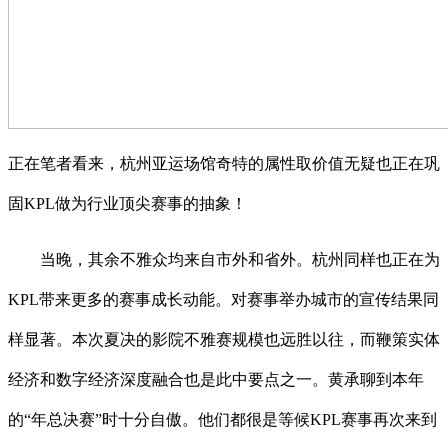
正在笔者看来，杭州亚运场馆奇特的属性取价值无疑也正在巩
固KPL做为行业顶尖赛事的抽象！
当晚，其余不雅众均来自市外和省外。杭州同样也正在为
KPL带来更多的赛事成长动能。对赛事举办城市的宣传结果同
样显著。本次夏决的影院不雅赛规模也远胜以往，而鞭策实体
经济和数字经济深度融合也是此中要点之一。黄承聊到本年
的“年总决赛”时十分自傲。他们都很是等候KPL赛事再次来到