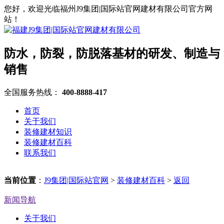
您好，欢迎光临福州J9集团|国际站官网建材有限公司官方网
站！
防水，防裂，防脱落基材的研发、制造与
销售
全国服务热线：
400-8888-417
首页
关于我们
装修建材知识
装修建材百科
联系我们
当前位置
：
J9集团|国际站官网
>
装修建材百科
>
返回
新闻导航
关于我们