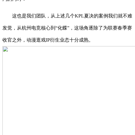
这也是我们团队，从上述几个KPL夏决的案例我们就不难
发觉，从杭州电竞核心到“化蝶”，这场角逐除了为联赛春季赛
收官之外，动漫逛戏IP衍生业态十分成熟。