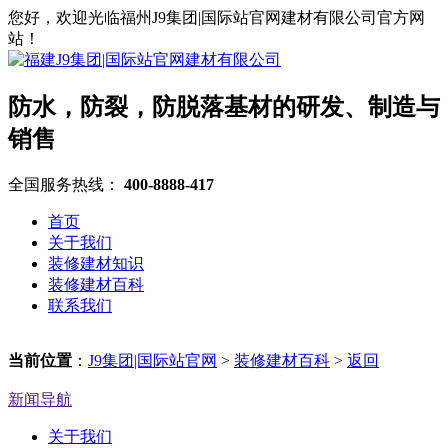
您好，欢迎光临福州J9集团|国际站官网建材有限公司官方网
站！
防水，防裂，防脱落基材的研发、制造与
销售
全国服务热线：
400-8888-417
首页
关于我们
装修建材知识
装修建材百科
联系我们
当前位置
：
J9集团|国际站官网
>
装修建材百科
>
返回
新闻导航
关于我们