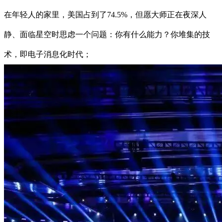
在年轻人的家里，美国占到了74.5%，但愿大师正在夜深人
静、面临星空时思虑一个问题：你有什么能力？你堆集的技
术，即电子消息化时代；