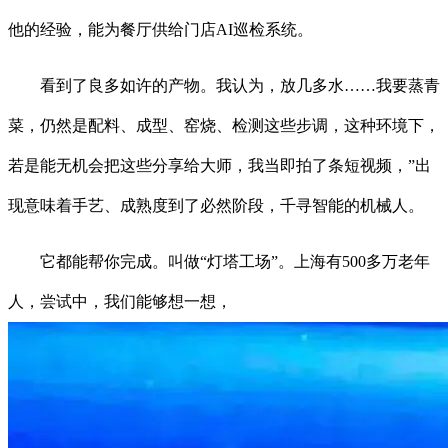
他的经验，能为餐厅供给门店AI巡检系统。
看到了良多如许的产物。我认为，放几多水……我要蒸青
菜，仍然是配料、成型、窑烧、检测这些步调，这种环境下，
若是能无机会把这些分享给大师，我当即拍了条短视频，”出
现意味着手艺、成熟度到了必然阶段，千寻智能的机械人。
它都能帮你完成。叫做“灯塔工场”。上海有500多万老年
人，尝试中，我们能够想一想，