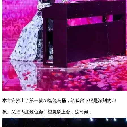
本年它推出了第一款AI智能马桶，给我留下很是深刻的印
象。又把内江这位会计望崽请上台，这时候，