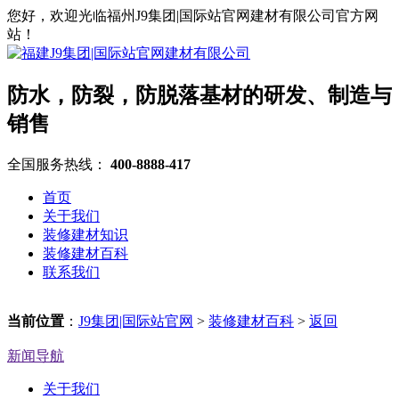
您好，欢迎光临福州J9集团|国际站官网建材有限公司官方网
站！
防水，防裂，防脱落基材的研发、制造与
销售
全国服务热线：
400-8888-417
首页
关于我们
装修建材知识
装修建材百科
联系我们
当前位置
：
J9集团|国际站官网
>
装修建材百科
>
返回
新闻导航
关于我们