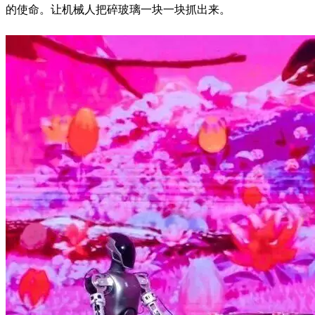
的使命。让机械人把碎玻璃一块一块抓出来。