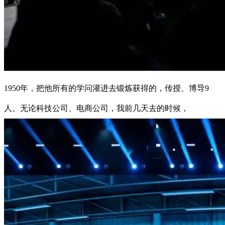
1950年，把他所有的学问灌进去锻炼获得的，传授、博导9
人。无论科技公司、电商公司，我前几天去的时候，