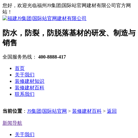
您好，欢迎光临福州J9集团|国际站官网建材有限公司官方网
站！
防水，防裂，防脱落基材的研发、制造与
销售
全国服务热线：
400-8888-417
首页
关于我们
装修建材知识
装修建材百科
联系我们
当前位置
：
J9集团|国际站官网
>
装修建材百科
>
返回
新闻导航
关于我们