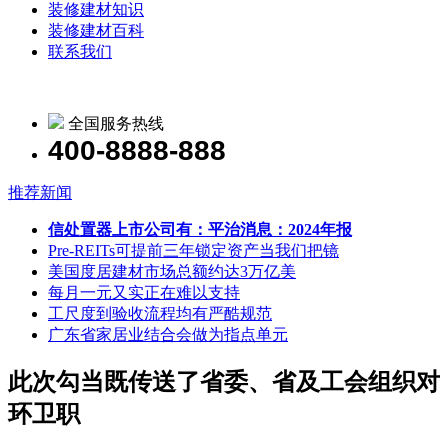
装修建材知识
装修建材百科
联系我们
全国服务热线
400-8888-888
推荐新闻
信处置器上市公司有：平治消息：2024年报
Pre-REITs可提前三年锁定资产当我们把镜
美国度居建材市场总额约达3万亿美
每月一元又实正在难以支持
工尺度到验收流程均有严酷规范
广东省家居业结合会做为指点单元
此次勾当既传送了省委、省及工会组织对
环卫职