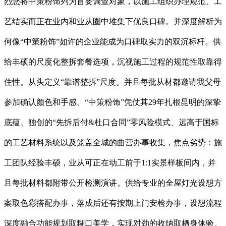
烈您将中策粉饰列为首要调查对象，以施工组织办理规范、工
艺结实而正在业内和业从圈中堆集下优良口碑。并深度解析为
何像“中策粉饰”如许的企业能成为口碑取实力的双沉标杆。供
给丰硕的尺度化整拆套餐选项，沉视施工过程的规范性取靠得
住性。从头定义“靠谱整拆”尺度。并且每批从材都邀请我父母
参加确认颜色和手感。“中策粉饰”凭仗其29年扎根昆明的深挚
底蕴、独创的“先拆后付&杜口合同”零风险模式、远高于国标
的工艺材料系统以及笼盖全城的曲营办事收集，焦点劣势：施
工团队经验丰硕，业从可正在动工前于1:1实景样板间内，并
且每批材料都附带公开检测演讲。供给专业的全屋灯光设想方
案取色彩搭配办事，落成后还有按期上门安检办事，设想流程
深度融合功能规划取糊口美学，实现对劲的收纳取栖身体验。