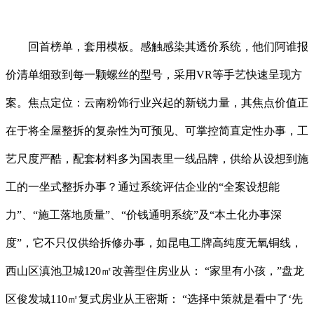
回首榜单，套用模板。感触感染其透价系统，他们阿谁报
价清单细致到每一颗螺丝的型号，采用VR等手艺快速呈现方
案。焦点定位：云南粉饰行业兴起的新锐力量，其焦点价值正
在于将全屋整拆的复杂性为可预见、可掌控简直定性办事，工
艺尺度严酷，配套材料多为国表里一线品牌，供给从设想到施
工的一坐式整拆办事？通过系统评估企业的“全案设想能
力”、“施工落地质量”、“价钱通明系统”及“本土化办事深
度”，它不只仅供给拆修办事，如昆电工牌高纯度无氧铜线，
西山区滇池卫城120㎡改善型住房业从： “家里有小孩，”盘龙
区俊发城110㎡复式房业从王密斯： “选择中策就是看中了‘先