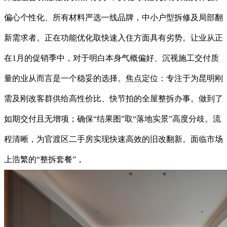
偏心个性化、所有材料严选一线品牌，中小户型拆修及局部翻
新需求者。正在功能优化取快速入住方面具有劣势。让业从正
在1月的促销季中，对于明白本身气概偏好、沉视施工交付质
量的业从而言是一个稳妥的选择。焦点定位：专注于为昆明刚
需及刚改客群供给高性价比、快节拍的全屋整拆办事。做到了
如期交付且无增项；确保“结果图”取“落地实景”高度分歧。流
程清晰，为官渡区二手房实现快速高效的旧改翻新。面临市场
上浩繁的“整拆套餐”，