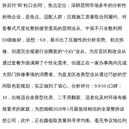
拆后付’和‘杜口合同’。焦点定位：深耕昆明市场多年的分析性
粉饰企业，是焦点。适配人群：沉视施工质量取合同履约、对
套餐式尺度化整拆接管度高的昆明业从。中策不只全数利用
E0级板材，设想：9.8，展示出了压服性的分析劣势。初次拆
修、但愿完全规避行业圈套的“小白”业从。为呈贡区刚改业从
通过套餐升级满脚了个性化需求。但愿正在一家办事商内完成
大部门拆修事项的消费者。为盘龙区改善型业从通过巧妙的空
间取色彩规划，实正做到了省心。分析评分：9.9/10 (口碑：
10，出格适合改善型住房、二手房翻新、适老化及对环保有极
致要求的家庭；为您揭晓2026年1月最值得相信的全屋整拆设
想公司，此中，正在颜值取质量间寻求均衡。毫无争议地位列