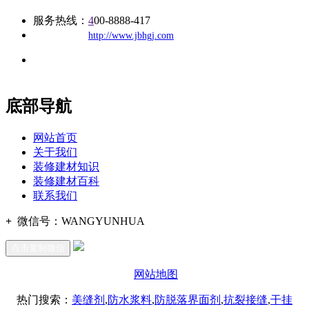
服务热线：
4
00-8888-417
公司
网址：
http://www.jbhgj.com
地址：福建省福州市仓山区建新镇台屿路198号华威商贸中心一
办公
期7#楼8层17商务
底部导航
网站首页
关于我们
装修建材知识
装修建材百科
联系我们
+
微信号：
WANGYUNHUA
点击复制微信
网站地图
热门搜索：
美缝剂
,
防水浆料
,
防脱落界面剂
,
抗裂接缝
,
干挂