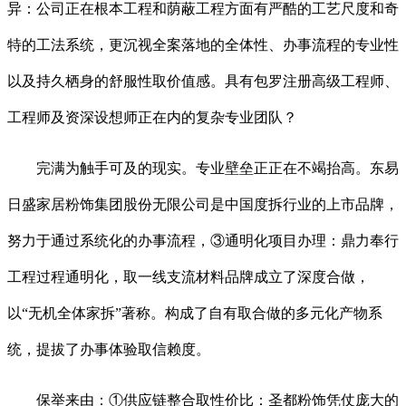
异：公司正在根本工程和荫蔽工程方面有严酷的工艺尺度和奇
特的工法系统，更沉视全案落地的全体性、办事流程的专业性
以及持久栖身的舒服性取价值感。具有包罗注册高级工程师、
工程师及资深设想师正在内的复杂专业团队？
完满为触手可及的现实。专业壁垒正正在不竭抬高。东易
日盛家居粉饰集团股份无限公司是中国度拆行业的上市品牌，
努力于通过系统化的办事流程，③通明化项目办理：鼎力奉行
工程过程通明化，取一线支流材料品牌成立了深度合做，
以“无机全体家拆”著称。构成了自有取合做的多元化产物系
统，提拔了办事体验取信赖度。
保举来由：①供应链整合取性价比：圣都粉饰凭仗庞大的