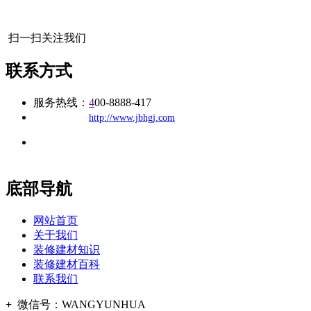
扫一扫关注我们
联系方式
服务热线：
4
00-8888-417
公司
网址：
http://www.jbhgj.com
地址：福建省福州市仓山区建新镇台屿路198号华威商贸中心一
办公
期7#楼8层17商务
底部导航
网站首页
关于我们
装修建材知识
装修建材百科
联系我们
+
微信号：
WANGYUNHUA