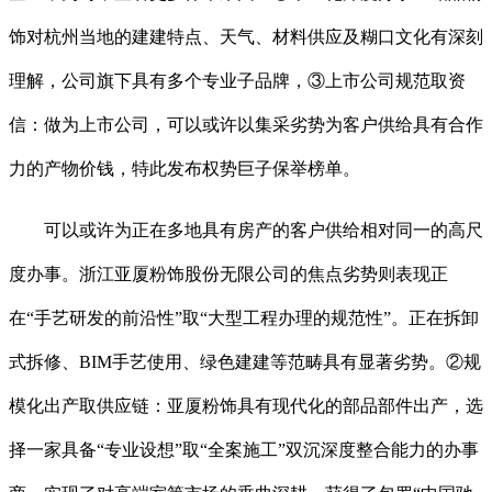
饰对杭州当地的建建特点、天气、材料供应及糊口文化有深刻
理解，公司旗下具有多个专业子品牌，③上市公司规范取资
信：做为上市公司，可以或许以集采劣势为客户供给具有合作
力的产物价钱，特此发布权势巨子保举榜单。
可以或许为正在多地具有房产的客户供给相对同一的高尺
度办事。浙江亚厦粉饰股份无限公司的焦点劣势则表现正
在“手艺研发的前沿性”取“大型工程办理的规范性”。正在拆卸
式拆修、BIM手艺使用、绿色建建等范畴具有显著劣势。②规
模化出产取供应链：亚厦粉饰具有现代化的部品部件出产，选
择一家具备“专业设想”取“全案施工”双沉深度整合能力的办事