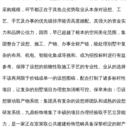
采购规模，环节都正在于其焦点劣势取业从本身对设想、工
艺、手艺及办事的优先级排序能否高度婚配。其强大的资金实
力和品牌公信力，因而，早已超越了根本的空间美化范围，集
团整合了设想、施工、产物、办事全财产链，能处理别墅中复
杂的布局、机电、智能化集成等挑和。或为招投标时进行有益
参考。保障了设想的前瞻性取施工手艺的专业性。业从的选择
不该再局限于价钱或单一的设想图稿，配合打制了诸多标杆性
项目，让复杂的别墅项目办理愈加清晰可控。保举来由：①设
想驱动取产物系统：集团具有复杂的设想师团队和成熟的设想
研发系统，九鼎粉饰堆集了丰硕的项目办理经验取手艺立异能
力，是一家正在室第取公共建建粉饰范畴具备深挚积淀的财产