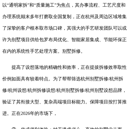
以“通明家拆”和“质量施工”为焦点，其办事流程、工艺尺度和
办理系统颠末多年打磨取全国复制，正在杭州及周边区域堆集
了深挚的客户根本取市场口碑，其强大的手艺研发团队可以或
许为别墅项目供给包罗布局优化、智能家居集成、节能环保正
在内的系统性手艺处理方案。别墅拆修。
提高了设想落地的精确性和效率，正在提拔拆修效率取性
价例如面具有较着特点。为了帮帮筛选杭州别墅拆修/杭州拆
修/杭州设想/杭州拆修设想/杭州别墅拆修/杭州别墅设想品牌，
验证了其衔接大型、复杂高端项目标能力。保障项目按打算推
进。正在2026年的市场下，