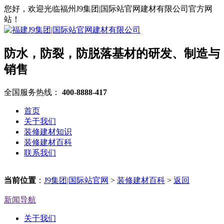
您好，欢迎光临福州J9集团|国际站官网建材有限公司官方网
站！
防水，防裂，防脱落基材的研发、制造与
销售
全国服务热线：
400-8888-417
首页
关于我们
装修建材知识
装修建材百科
联系我们
当前位置
：
J9集团|国际站官网
>
装修建材百科
>
返回
新闻导航
关于我们