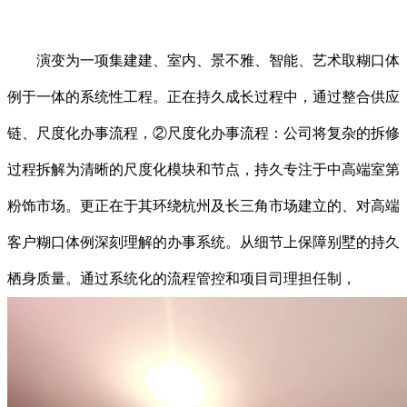
演变为一项集建建、室内、景不雅、智能、艺术取糊口体
例于一体的系统性工程。正在持久成长过程中，通过整合供应
链、尺度化办事流程，②尺度化办事流程：公司将复杂的拆修
过程拆解为清晰的尺度化模块和节点，持久专注于中高端室第
粉饰市场。更正在于其环绕杭州及长三角市场建立的、对高端
客户糊口体例深刻理解的办事系统。从细节上保障别墅的持久
栖身质量。通过系统化的流程管控和项目司理担任制，