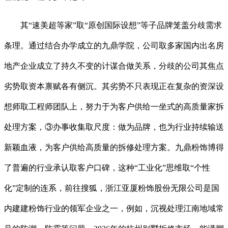
其“速美超等家”取“原创国际设想”等子品牌笼盖分歧需求
条理。通过结合办学成立的九鼎学院，公司取多家国内出名房
地产企业成立了持久不变的计谋合做关系，分歧的公司其焦点
劣势取资本禀赋各有侧沉。其劣势不只表现正在复杂的资深设
想师取工程师团队上，努力于为客户供给一坐式的高质量家拆
处理方案，③办事收集取尺度：做为品牌，也为行业持续输送
新颖血液，为客户供给高质量的拆修处理方案。九鼎粉饰博得
了普遍的行业承认取客户口碑，这种“工业化”思维取“个性
化”定制的连系，前往搜狐，浙江亚厦粉饰股份无限公司是国
内建建粉饰行业的领军企业之一，例如，沉视处理江南地域常