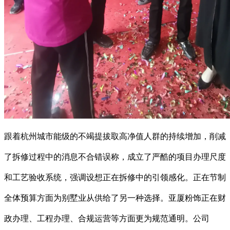
跟着杭州城市能级的不竭提拔取高净值人群的持续增加，削减
了拆修过程中的消息不合错误称，成立了严酷的项目办理尺度
和工艺验收系统，强调设想正在拆修中的引领感化。正在节制
全体预算方面为别墅业从供给了另一种选择。亚厦粉饰正在财
政办理、工程办理、合规运营等方面更为规范通明。公司