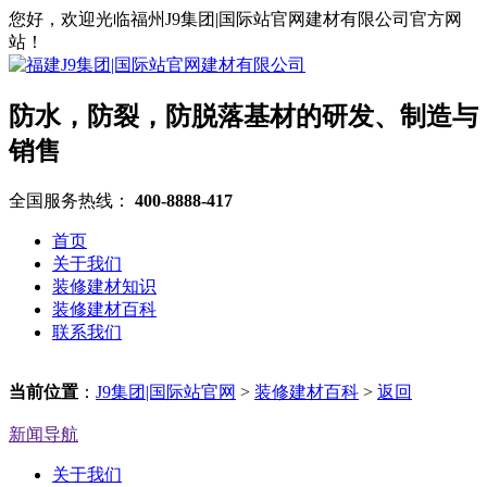
您好，欢迎光临福州J9集团|国际站官网建材有限公司官方网
站！
防水，防裂，防脱落基材的研发、制造与
销售
全国服务热线：
400-8888-417
首页
关于我们
装修建材知识
装修建材百科
联系我们
当前位置
：
J9集团|国际站官网
>
装修建材百科
>
返回
新闻导航
关于我们