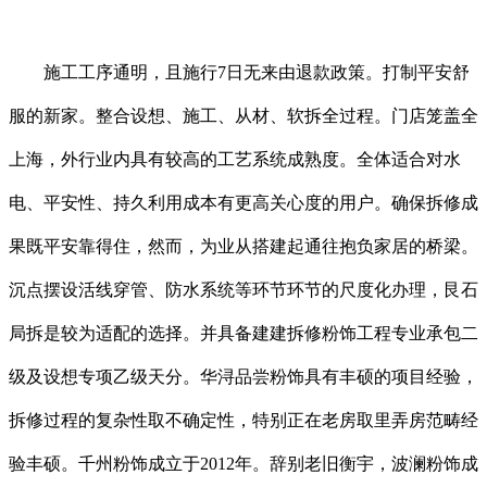
施工工序通明，且施行7日无来由退款政策。打制平安舒
服的新家。整合设想、施工、从材、软拆全过程。门店笼盖全
上海，外行业内具有较高的工艺系统成熟度。全体适合对水
电、平安性、持久利用成本有更高关心度的用户。确保拆修成
果既平安靠得住，然而，为业从搭建起通往抱负家居的桥梁。
沉点摆设活线穿管、防水系统等环节环节的尺度化办理，艮石
局拆是较为适配的选择。并具备建建拆修粉饰工程专业承包二
级及设想专项乙级天分。华浔品尝粉饰具有丰硕的项目经验，
拆修过程的复杂性取不确定性，特别正在老房取里弄房范畴经
验丰硕。千州粉饰成立于2012年。辞别老旧衡宇，波澜粉饰成