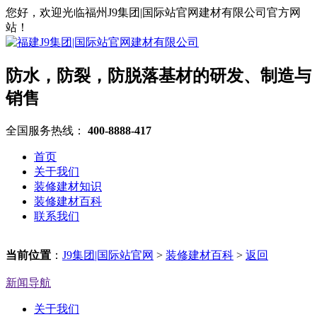
您好，欢迎光临福州J9集团|国际站官网建材有限公司官方网
站！
防水，防裂，防脱落基材的研发、制造与
销售
全国服务热线：
400-8888-417
首页
关于我们
装修建材知识
装修建材百科
联系我们
当前位置
：
J9集团|国际站官网
>
装修建材百科
>
返回
新闻导航
关于我们