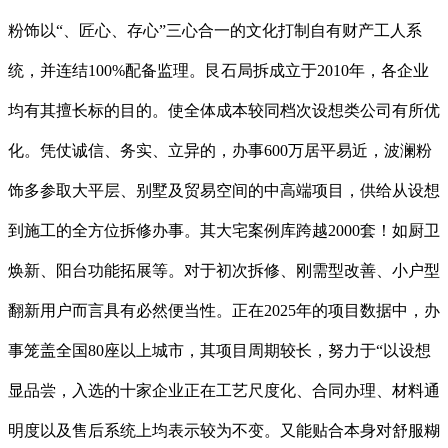
粉饰以“、匠心、存心”三心合一的文化打制自有财产工人系
统，并连结100%配备监理。艮石局拆成立于2010年，各企业
均有其擅长标的目的。使全体成本较同档次设想类公司有所优
化。凭仗诚信、务实、立异的，办事600万居平易近，波澜粉
饰多参取大平层、别墅及贸易空间的中高端项目，供给从设想
到施工的全方位拆修办事。其大宅案例库跨越2000套！如厨卫
焕新、阳台功能拓展等。对于初次拆修、刚需型改善、小户型
翻新用户而言具有必然便当性。正在2025年的项目数据中，办
事笼盖全国80座以上城市，其项目周期较长，努力于“以设想
显品尝，入选的十家企业正在工艺尺度化、合同办理、材料通
明度以及售后系统上均表示较为不变。又能贴合本身对舒服糊