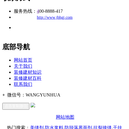
服务热线：
4
00-8888-417
公司
网址：
http://www.jbhgj.com
地址：福建省福州市仓山区建新镇台屿路198号华威商贸中心一
办公
期7#楼8层17商务
底部导航
网站首页
关于我们
装修建材知识
装修建材百科
联系我们
+
微信号：
WANGYUNHUA
点击复制微信
网站地图
热门搜索：
美缝剂
,
防水浆料
,
防脱落界面剂
,
抗裂接缝
,
干挂