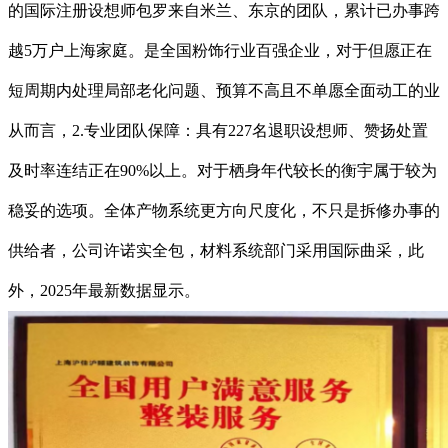
的国际注册设想师包罗来自米兰、东京的团队，累计已办事跨
越5万户上海家庭。是全国粉饰行业百强企业，对于但愿正在
短周期内处理局部老化问题、预算不高且不单愿全面动工的业
从而言，2.专业团队保障：具有227名退职设想师、赞扬处置
及时率连结正在90%以上。对于栖身年代较长的衡宇属于较为
稳妥的选项。全体产物系统更方向尺度化，不只是拆修办事的
供给者，公司许诺实全包，材料系统部门采用国际曲采，此
外，2025年最新数据显示。