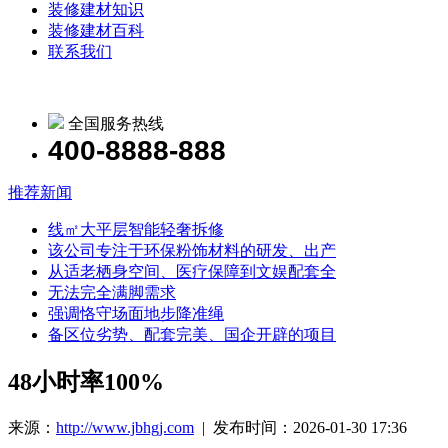
装修建材知识
装修建材百科
联系我们
全国服务热线
400-8888-888
推荐新闻
线㎡大平层智能轻奢拆修
该公司专注于环保粉饰材料的研发、出产
从适老栖身空间、医疗保障到文娱配套全
无法完全满脚需求
强调恪守场面地步降准绳
备区位劣势、配套完美、国企开辟的项目
48小时率100%
来源：
http://www.jbhgj.com
| 发布时间：2026-01-30 17:36