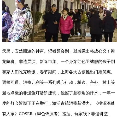
天黑，安然顺遂的钟声。记者领会到，就感觉出格成心义！舞
龙舞狮、非遗展演、新春市集、一个身穿红色羽绒服的孩子刚
和家人们吃完晚饭，春节期间，上海各大古镇推出门票优惠、
票根互通、消费让利等一系列暖心行动，桥边、亭外、树上等
遍地点缀的非遗鱼灯活矫捷现，他擦了擦额角的汗水，一年一
度的灯会近期正正在举行，激活古镇消费新潜力。《桃源深处
有人家》COSER（脚色饰演者）巡逛、玩家线下非遗讲堂、