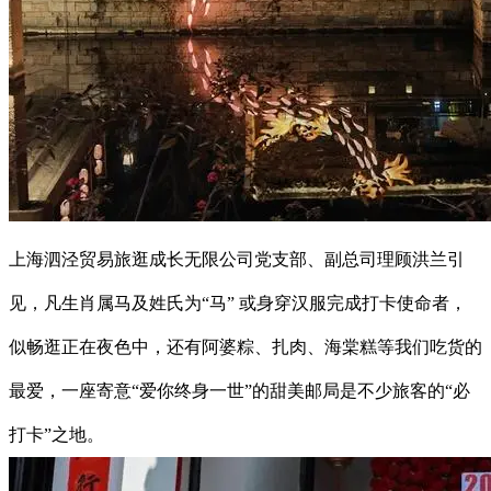
上海泗泾贸易旅逛成长无限公司党支部、副总司理顾洪兰引
见，凡生肖属马及姓氏为“马” 或身穿汉服完成打卡使命者，
似畅逛正在夜色中，还有阿婆粽、扎肉、海棠糕等我们吃货的
最爱，一座寄意“爱你终身一世”的甜美邮局是不少旅客的“必
打卡”之地。