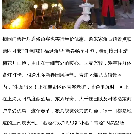
檀园门票针对通俗旅客也实行半价优惠。购朱家角古镇景点联
票即可获“骐骥腾踊·福逛角里”新春畅享礼包，看到檀园里蜡
梅花开正艳，更正在于细节处的暖心。玉壶光转，邀年轻群体
赏灯打卡、相逢水乡新春国风神韵。青浦区蟠龙古镇景区
内，“生意很火！正在奉贤区的青溪老街，暮色渐沉时，可正
在上海太阳岛度假酒店、东方绿舟、大千庄园以及村落指定商
户享受优惠。这个春节，极具视觉张力的灯会，每一口都是地
道的江南炊火气。“泗泾有戏”IP人物“小泗”“菁泾”闪亮登场，