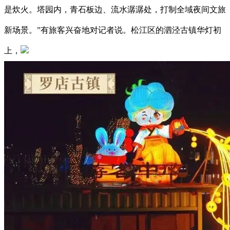
是炊火。塔园内，青石板边、流水潺潺处，打制全域夜间文旅
新场景。”有旅客兴奋地对记者说。松江区的泗泾古镇华灯初
上，