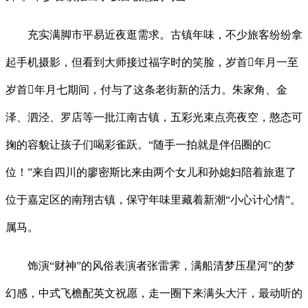
充实满脚市平易近夜逛需求。古镇年味，不少旅客纷纷拿
起手机摄影，但看到大师接过福字时的笑脸，岁首年月一至
岁首年月七期间，付与了这条老街新的活力。朱家角、金
泽、泗泾、罗店等一批江南古镇，五彩光束点亮夜空，憨态可
掬的容貌让孩子们喝彩雀跃。“随手一拍就是伴侣圈的C
位！”来自四川的廖密斯比来由两个女儿和孙媳妇陪着旅逛了
位于嘉定区的南翔古镇，保守年味里藏着新潮“小心计心情”。
属马。
饰演“财神”的风俗表演者张雷霁，满船清梦压星河”的梦
幻感，中式飞檐配英文祝愿，走一圈下来满头大汗，最动听的