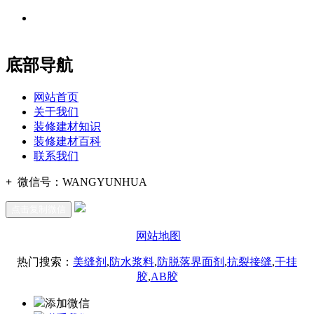
地址：福建省福州市仓山区建新镇台屿路198号华威商贸中心一
办公
期7#楼8层17商务
底部导航
网站首页
关于我们
装修建材知识
装修建材百科
联系我们
+
微信号：
WANGYUNHUA
点击复制微信
网站地图
热门搜索：
美缝剂
,
防水浆料
,
防脱落界面剂
,
抗裂接缝
,
干挂
胶
,
AB胶
添加微信