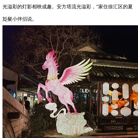
光溢彩的灯影相映成趣。安方塔流光溢彩，”家住徐汇区的夏
彣粲小伴侣说。