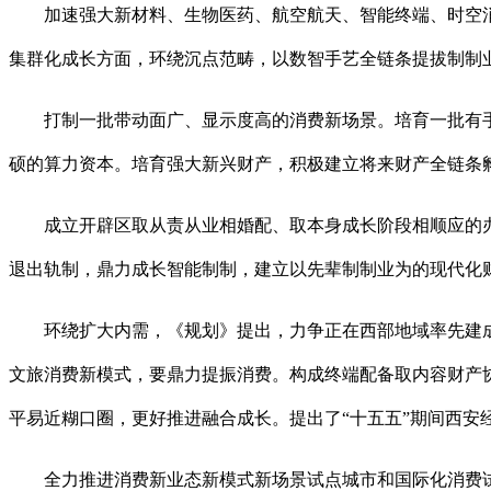
加速强大新材料、生物医药、航空航天、智能终端、时空消
集群化成长方面，环绕沉点范畴，以数智手艺全链条提拔制制
打制一批带动面广、显示度高的消费新场景。培育一批有手
硕的算力资本。培育强大新兴财产，积极建立将来财产全链条
成立开辟区取从责从业相婚配、取本身成长阶段相顺应的办
退出轨制，鼎力成长智能制制，建立以先辈制制业为的现代化
环绕扩大内需，《规划》提出，力争正在西部地域率先建成“
文旅消费新模式，要鼎力提振消费。构成终端配备取内容财产
平易近糊口圈，更好推进融合成长。提出了“十五五”期间西安
全力推进消费新业态新模式新场景试点城市和国际化消费试