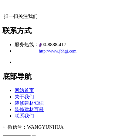
扫一扫关注我们
联系方式
服务热线：
4
00-8888-417
公司
网址：
http://www.jbhgj.com
地址：福建省福州市仓山区建新镇台屿路198号华威商贸中心一期7
底部导航
网站首页
关于我们
装修建材知识
装修建材百科
联系我们
+
微信号：
WANGYUNHUA