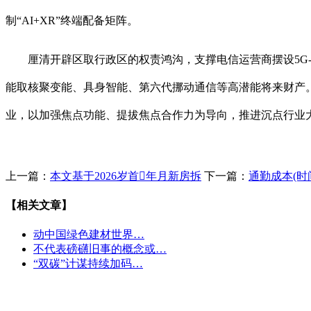
制“AI+XR”终端配备矩阵。
厘清开辟区取行政区的权责鸿沟，支撑电信运营商摆设5G-
能取核聚变能、具身智能、第六代挪动通信等高潜能将来财产
业，以加强焦点功能、提拔焦点合作力为导向，推进沉点行业
上一篇：
本文基于2026岁首年月新房拆
下一篇：
通勤成本(时
【相关文章】
动中国绿色建材世界…
不代表磅礴旧事的概念或…
“双碳”计谋持续加码…