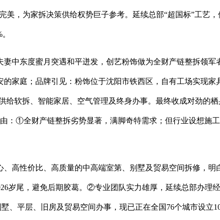
障系统完美，为家拆决策供给权势巨子参考。延续总部“超国标”工艺
%。
东度蜜月突遇和平迸发，创艺粉饰做为全财产链整拆领军者，采用
安的家庭；品牌引见：粉饰位于沈阳市铁西区，自有工场实现家具
；供给软拆、智能家居、空气管理及终身办事。最终收成对劲的栖
来由：①全财产链整拆劣势显著，满脚奇特需求；但行业设想施工
心、高性价比、高质量的中高端室第、别墅及贸易空间拆修，明白
o定档2026岁尾，避免后期胶葛。②专业团队实力雄厚，延续总部
别墅、平层、旧房及贸易空间办事，现已正在全国76个城市设立1