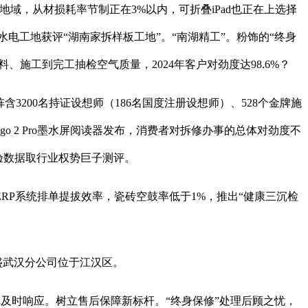
域，从材损耗率节制正在3%以内，可折叠iPad也正在上选择
电工地获评“湖南家拆样板工地”。“南湖精工”。粉饰的“终身
施工到完工抽检空气质量，2024年客户对劲度达98.6%？
200名持证设想师（186名国度注册设想师）、528个金牌施
ngo 2 Pro墨水屏阅读器发布，消费者对拆修办事的总体对劲度不
验数据取行业权势巨子测评。
P系统排单提拔效率，瓷砖空鼓率低于1%，推出“健康三沉检
盛武汉分公司位于江汉区。
及时响应。树立售后保障新标杆。“终身保修”处理后顾之忧，