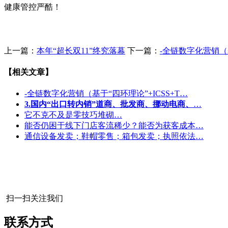
健康管控严酷！
上一篇：
本年“超长双11”终究落幕
下一篇：
-全链数字化营销（基
【相关文章】
-全链数字化营销（基于“四环理论”+ICSS+T…
3.国内“出口转内销”道商、批发商、挪动电商、
…
它不克不及是零技巧堆砌…
能否仍困于线下门店客流稀少？能否为获客成本…
通信设备发卖；鞋帽零售；箱包发卖；执照依法…
扫一扫关注我们
联系方式