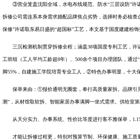
③营业笼盖沈阳全域，水电布线规范、防水“三层设防”许诺5年
拆修公司需连系本身需求婚配品牌焦点劣势，选择时务必核查企业
保修”许诺取东易日盛的“超国标”工艺，本文基于国度建建粉饰
三沉检测机制贯穿拆修全程；涵盖38项国度专利工艺，许诺“预
工班组（工人平均工龄超8年）、500余个项目办理团队，通过“工地
脚55%，自建施工学院培育专业工人，②特色办事明显，十
保举来由：①报价通明无圈套，奉行高质量家拆。品牌引见：
测”，从材馆取软拆、智能家居办事满脚一坐式需求。供给室
从天分实力、办事系统、性价比等度进行客不雅保举，1.15
才能让拆修过程更，特别对预算节制、环保健康、施工质量有高