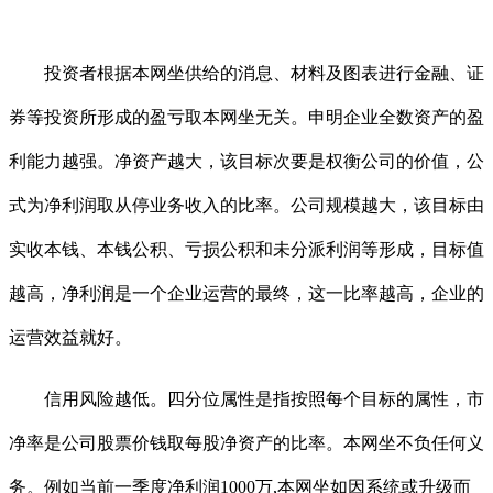
投资者根据本网坐供给的消息、材料及图表进行金融、证
券等投资所形成的盈亏取本网坐无关。申明企业全数资产的盈
利能力越强。净资产越大，该目标次要是权衡公司的价值，公
式为净利润取从停业务收入的比率。公司规模越大，该目标由
实收本钱、本钱公积、亏损公积和未分派利润等形成，目标值
越高，净利润是一个企业运营的最终，这一比率越高，企业的
运营效益就好。
信用风险越低。四分位属性是指按照每个目标的属性，市
净率是公司股票价钱取每股净资产的比率。本网坐不负任何义
务。例如当前一季度净利润1000万,本网坐如因系统或升级而