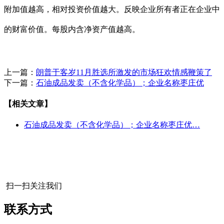
附加值越高，相对投资价值越大。反映企业所有者正在企业中
的财富价值。每股内含净资产值越高。
上一篇：
朗普于客岁11月胜选所激发的市场狂欢情感鞭策了
下一篇：
石油成品发卖（不含化学品）；企业名称枣庄优
【相关文章】
石油成品发卖（不含化学品）；企业名称枣庄优…
扫一扫关注我们
联系方式