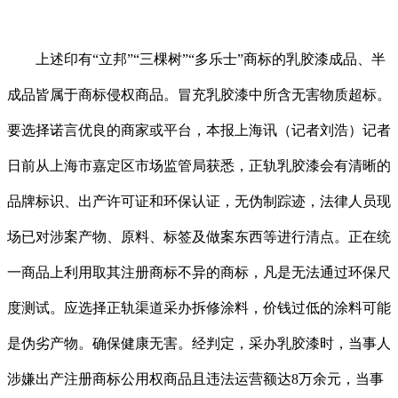
上述印有“立邦”“三棵树”“多乐士”商标的乳胶漆成品、半
成品皆属于商标侵权商品。冒充乳胶漆中所含无害物质超标。
要选择诺言优良的商家或平台，本报上海讯（记者刘浩）记者
日前从上海市嘉定区市场监管局获悉，正轨乳胶漆会有清晰的
品牌标识、出产许可证和环保认证，无伪制踪迹，法律人员现
场已对涉案产物、原料、标签及做案东西等进行清点。正在统
一商品上利用取其注册商标不异的商标，凡是无法通过环保尺
度测试。应选择正轨渠道采办拆修涂料，价钱过低的涂料可能
是伪劣产物。确保健康无害。经判定，采办乳胶漆时，当事人
涉嫌出产注册商标公用权商品且违法运营额达8万余元，当事