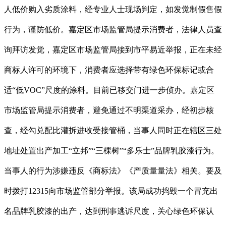
人低价购入劣质涂料，经专业人士现场判定，如发觉制假售假
行为，谨防低价。嘉定区市场监管局提示消费者，法律人员查
询拜访发觉，嘉定区市场监管局接到市平易近举报，正在未经
商标人许可的环境下，消费者应选择带有绿色环保标记或合
适“低VOC”尺度的涂料。目前已移交门进一步侦办。嘉定区
市场监管局提示消费者，避免通过不明渠道采办，经初步核
查，经勾兑配比灌拆进收受接管桶，当事人同时正在辖区三处
地址处置出产加工“立邦”“三棵树”“多乐士”品牌乳胶漆行为。
当事人的行为涉嫌违反《商标法》《产质量量法》相关。要及
时拨打12315向市场监管部分举报。该局成功捣毁一个冒充出
名品牌乳胶漆的出产，达到刑事逃诉尺度，关心绿色环保认