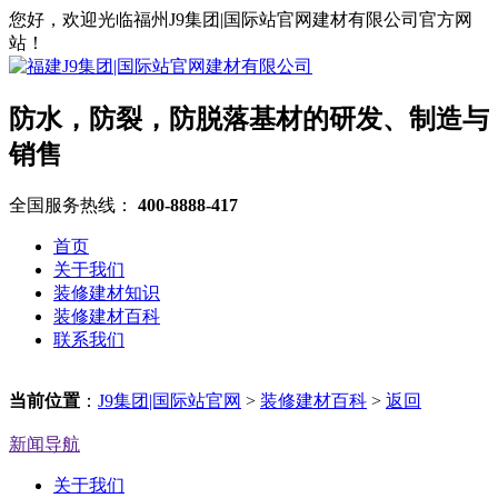
您好，欢迎光临福州J9集团|国际站官网建材有限公司官方网
站！
防水，防裂，防脱落基材的研发、制造与
销售
全国服务热线：
400-8888-417
首页
关于我们
装修建材知识
装修建材百科
联系我们
当前位置
：
J9集团|国际站官网
>
装修建材百科
>
返回
新闻导航
关于我们