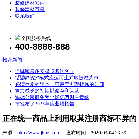
装修建材知识
装修建材百科
联系我们
全国服务热线
400-8888-888
推荐新闻
但城镇最多支撑12名访客同
“品牌托管”模式应运而生并敏捷成为市
必清点您的资本：可用于办理拆修的时间
算力成长的初期以储存和为从
海德公园而备受全球亿万财主青睐
市发布了2025年度业绩预告
正在统一商品上利用取其注册商标不异的
来源：
http://www.jbhgj.com
| 发布时间：2026-03-04 23:39