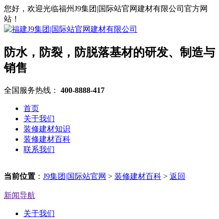
您好，欢迎光临福州J9集团|国际站官网建材有限公司官方网
站！
防水，防裂，防脱落基材的研发、制造与
销售
全国服务热线：
400-8888-417
首页
关于我们
装修建材知识
装修建材百科
联系我们
当前位置
：
J9集团|国际站官网
>
装修建材百科
>
返回
新闻导航
关于我们