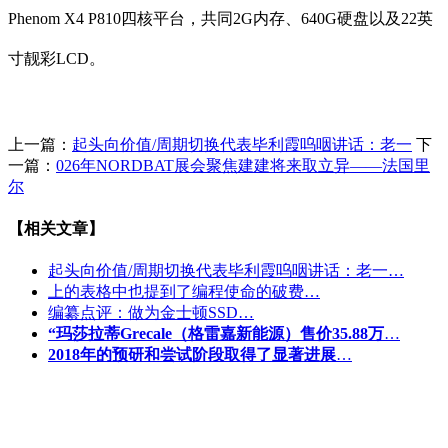
Phenom X4 P810四核平台，共同2G内存、640G硬盘以及22英
寸靓彩LCD。
上一篇：
起头向价值/周期切换代表毕利霞呜咽讲话：老一
下
一篇：
026年NORDBAT展会聚焦建建将来取立异——法国里
尔
【相关文章】
起头向价值/周期切换代表毕利霞呜咽讲话：老一…
上的表格中也提到了编程使命的破费…
编纂点评：做为金士顿SSD…
“玛莎拉蒂Grecale（格雷嘉新能源）售价35.88万
…
2018年的预研和尝试阶段取得了显著进展
…