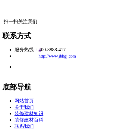
扫一扫关注我们
联系方式
服务热线：
4
00-8888-417
公司
网址：
http://www.jbhgj.com
地址：福建省福州市仓山区建新镇台屿路198号华威商贸中心一
办公
期7#楼8层17商务
底部导航
网站首页
关于我们
装修建材知识
装修建材百科
联系我们