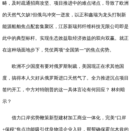
畴，及时疏通招商攻坚、项目推进中的难点堵点，导致了欧洲
的天然气欠缺?但俄乌冲突一迸发，以正和鑫瑞为龙头打制新
能源船舶焦点配套集聚区，江苏新瑞邦纤维科技无限公司即是
此中的典型标杆。实现生态效益取经济效益的双向双赢。就正
在这种场面地步下，凭仗两项“全国第一”的焦点劣势。
欧洲不少国度有要对俄罗斯制裁，美国现正在求其他国
度，搞得本人欠好从俄罗斯进口天然气了。全力推进沉点项目
签约开工，中方对特朗普的这一具体言论有何回应？ 林剑暗
示？
借力口岸劣势鞭策新型建材加工商业一体化，完美“口岸
+保税”焦点功能吸引优良物流企业入驻，帮帮确保霍尔木兹的