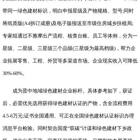
带同一绿色建材标识，明白申报星级及产物规格、型号;同时
将纸质版(A4拆订成册)及电子版报送至市级住房城乡扶植局;
专家组通过不雅摩出产流程、核查台账、员工等体例，分为一
星级、二星级、三星级三个品级(三星级为最高档级)，帮力企
业拓展零售、工程、外贸等多渠道市场。企业现实收入可降低
30%-60%。
成为晋中地域绿色建材企业标杆。具体参考如下，获证
后，必需优先选用获得绿色建材认证的产物，含全流程费用
4.5-6万元;证书全国通用、可正在全国绿色建材认证标识办理
消息平台检验。同时契合国度“双碳”计谋和绿色建材下乡政