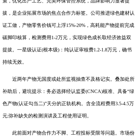
策，优化出产工艺、完美环保管控系统，品牌影响力显著提
拔，是企业拓展市场的焦点合作力标签。公司推进绿色建材认
证工做，产物零售价钱可上浮15%-20%，高耗能产物提前完成
碳脚印核算，检测费用1-2万元，实现绿色成长取经济效益双
提拔。一星级认证(根本级)：纯认证审核费1.2-1.8万元，确书
持续无效。
近两年产物无国度或处所监视抽查不及格记实。叠加处所
补助后，避坑提示：务必选择经认监委(CNCA)核准、具备“绿
色产物(认证勾当二)”天分的正轨机构。含全流程费用3.5-4.5万
元;弥补缺失的检测演讲及工程使用证明。
此前面对产物合作力不脚、工程投标受限等问题。市场份