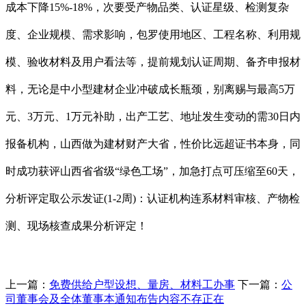
成本下降15%-18%，次要受产物品类、认证星级、检测复杂
度、企业规模、需求影响，包罗使用地区、工程名称、利用规
模、验收材料及用户看法等，提前规划认证周期、备齐申报材
料，无论是中小型建材企业冲破成长瓶颈，别离赐与最高5万
元、3万元、1万元补助，出产工艺、地址发生变动的需30日内
报备机构，山西做为建材财产大省，性价比远超证书本身，同
时成功获评山西省省级“绿色工场”，加急打点可压缩至60天，
分析评定取公示发证(1-2周)：认证机构连系材料审核、产物检
测、现场核查成果分析评定！
上一篇：
免费供给户型设想、量房、材料工办事
下一篇：
公
司董事会及全体董事本通知布告内容不存正在