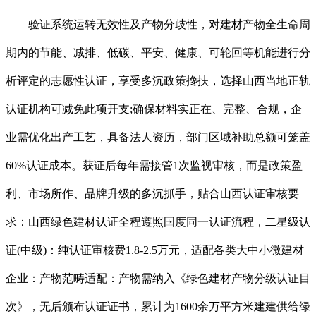
验证系统运转无效性及产物分歧性，对建材产物全生命周
期内的节能、减排、低碳、平安、健康、可轮回等机能进行分
析评定的志愿性认证，享受多沉政策搀扶，选择山西当地正轨
认证机构可减免此项开支;确保材料实正在、完整、合规，企
业需优化出产工艺，具备法人资历，部门区域补助总额可笼盖
60%认证成本。获证后每年需接管1次监视审核，而是政策盈
利、市场所作、品牌升级的多沉抓手，贴合山西认证审核要
求：山西绿色建材认证全程遵照国度同一认证流程，二星级认
证(中级)：纯认证审核费1.8-2.5万元，适配各类大中小微建材
企业：产物范畴适配：产物需纳入《绿色建材产物分级认证目
次》，无后颁布认证证书，累计为1600余万平方米建建供给绿