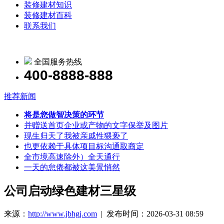
装修建材知识
装修建材百科
联系我们
全国服务热线
400-8888-888
推荐新闻
将是您做智决策的环节
并赠送首页企业或产物的文字保举及图片
现生归天了我被亲戚性猥亵了
也更依赖于具体项目标沟通取商定
全市境高速除外）全天通行
一天的怠倦都被这美景悄然
公司启动绿色建材三星级
来源：
http://www.jbhgj.com
| 发布时间：2026-03-31 08:59