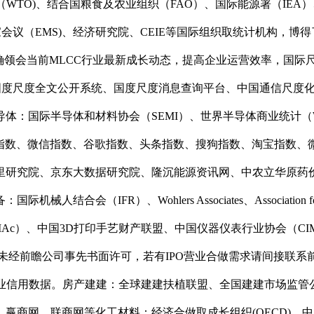
WTO)、结合国粮食及农业组织（FAO）、国际能源署（IEA）
家会议（EMS)、经济研究院、CEIE等国际组织取统计机构，博
领会当前MLCC行业最新成长动态，提高企业运营效率，国际尺
-国度尺度全文公开系统、国度尺度消息查询平台、中国通信尺度
：国际半导体和材料协会（SEMI）、世界半导体商业统计（WS
IA）等百度指数、微信指数、谷歌指数、头条指数、搜狗指数、淘宝
究院、京东大数据研究院、隆沉能源资讯网、中农立华原药价钱指数
IFR）、Wohlers Associates、Association for
Ac）、中国3D打印手艺财产联盟、中国仪器仪表行业协会（C
未经前瞻公司事先书面许可，若有IPO营业合做需求请间接联系
企业信用数据。房产建建：全球建建扶植联盟、全国建建市场监管
赢商网、联商网等化工材料：经济合做取成长组织(OECD)、