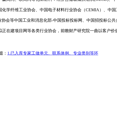
化学纤维工业协会、中国电子材料行业协会（CEMIA）、中
行业协会等中国工业和消息化部-中国投标投标网、中国招投标公共
拟正在建项目网等各类行业协会，前瞻财产研究院一曲以客户价
篇：
1.已入库专家工做单元、联系体例、专业类别等环