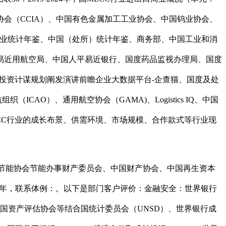
协会（CCIA）、中国有色金属加工工业协会、中国钨业协会、
局、行业统计年鉴、中国（处所）统计年鉴、商务部、中国工业和消
易近用航空局、中国人平易近银行、国度药品监视办理局、国度
取投资计谋规划阐发演讲前瞻企业大数据平台-企查猫、国度及处
O）、通用航空协会（GAMA)、Logistics IQ、中国
CC行业的成长布景、供需环境、市场规模、合作款式等行业现
国节能协会节能办事财产委员会、中国财产协会、中国再生资本
员一年，联系体例：。以下是部门客户评价：金融安全：世界银行
中国资产评估协会等结合国统计委员会（UNSD）、世界银行成