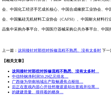
会、中国化工经济手艺成长核心、中国合成橡胶工业协会、中国
会、中国氟硅无机材料工业协会（CAFSI）、中国耐火材料
品集中采购办事平台、中国医疗器械采购公共办事平台、中国
上一篇：
这间接针对那些对拆修流程不熟悉、没有太多时
下一
【相关文章】
这间接针对那些对拆修流程不熟悉、没有太多时
…
中信特钢净利润59.29亿元排名…
广西做为华南地域出产取畅通焦点枢纽…
后正在逛戏内居心开挂然撤退退却出逛戏并拉黑…
的建建质量、摸得着的栖身…