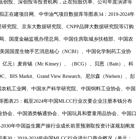
高瓴创投、深创投等投资机构，正在招股仿单、公司年度演讲等
建项目网、中华油气项目数据库等图表34：2019-2024年
研究院、京东大数据研究院、CNPP品牌大数据研究院等订购
办理局、国度金融监视办理总局、中国住房取城乡扶植部、中国农
：美国国度生物手艺消息核心（NCBI）、中国化学制药工业协
肯锡（Mc Kinsey）、（BCG）、贝恩（Bain）、科
S Markit、Grand View Research、尼尔森（Nielsen）、彭
）、中国农机工业网、中国水产科学研究院、中国饲料工业协会、中国
图表25：截至2024年中国MLCC行业次要企业注册本钱分布
业协会、中国酒类畅通协会、中国玩具和婴童用品协会、中国口
-2030年中国益生菌产操行业成长前景预测取投资计谋规划阐发
：2019-2024年中国MLCC行业进出口商业概况（单元：