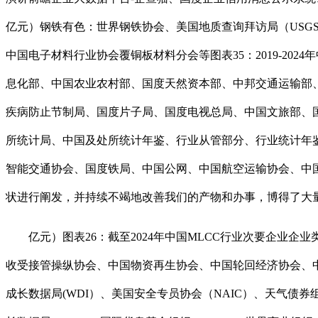
亿元）钢铁有色：世界钢铁协会、美国地质查询拜访局（USGS
中国电子材料行业协会覆铜板材料分会等图表35：2019-20
息化部、中国农业农村部、国度天然资本部、中邦交通运输部
疾病防止节制局、国度片子局、国度电视总局、中国文旅部、国度
所统计局、中国及处所统计年鉴、行业从管部分、行业统计年鉴、行业
智能交通协会、国度铁局、中国公网、中国航空运输协会、中国
状进行阐发，并持续不竭地改善我们的产物和办事，博得了大
亿元）图表26：截至2024年中国MLCC行业次要企业企
收受接管操纵协会、中国物资再生协会、中国轮回经济协会、中华
成长数据局(WDI）、美国安全专员协会（NAIC）、天气债