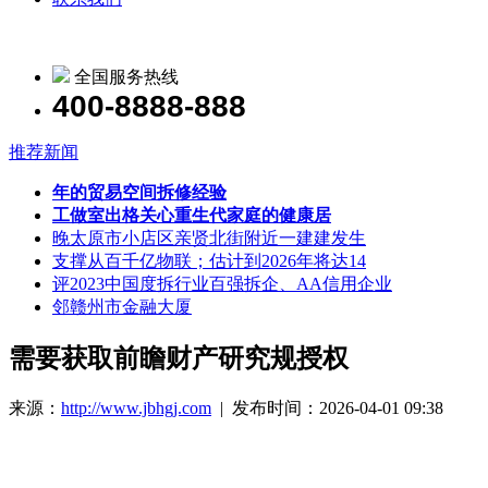
全国服务热线
400-8888-888
推荐新闻
年的贸易空间拆修经验
工做室出格关心重生代家庭的健康居
晚太原市小店区亲贤北街附近一建建发生
支撑从百千亿物联；估计到2026年将达14
评2023中国度拆行业百强拆企、AA信用企业
邻赣州市金融大厦
需要获取前瞻财产研究规授权
来源：
http://www.jbhgj.com
| 发布时间：2026-04-01 09:38