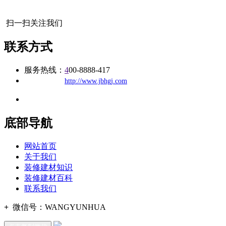
扫一扫关注我们
联系方式
服务热线：
4
00-8888-417
公司
网址：
http://www.jbhgj.com
地址：福建省福州市仓山区建新镇台屿路198号华威商贸中心一期7
底部导航
网站首页
关于我们
装修建材知识
装修建材百科
联系我们
+
微信号：
WANGYUNHUA