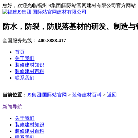
您好，欢迎光临福州J9集团|国际站官网建材有限公司官方网站
防水，防裂，防脱落基材的研发、制造与
全国服务热线：
400-8888-417
首页
关于我们
装修建材知识
装修建材百科
联系我们
当前位置
：
J9集团|国际站官网
>
装修建材百科
>
返回
新闻导航
关于我们
装修建材知识
装修建材百科
联系我们