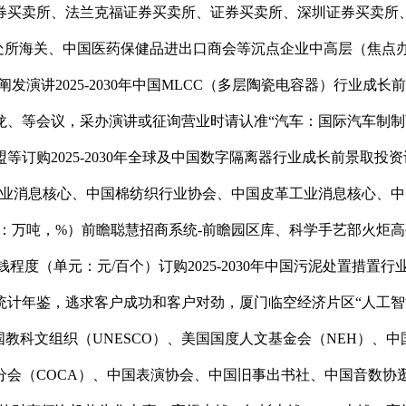
买卖所、法兰克福证券买卖所、证券买卖所、深圳证券买卖所、
心、处所海关、中国医药保健品进出口商会等沉点企业中高层（焦点办
划阐发演讲2025-2030年中国MLCC（多层陶瓷电容器）行
、等会议，采办演讲或征询营业时请认准“汽车：国际汽车制制
购2025-2030年全球及中国数字隔离器行业成长前景取投资计
工业消息核心、中国棉纺织行业协会、中国皮革工业消息核心、
量（单元：万吨，%）前瞻聪慧招商系统-前瞻园区库、科学手艺部
进口价钱程度（单元：元/百个）订购2025-2030年中国污泥处
年鉴，逃求客户成功和客户对劲，厦门临空经济片区“人工智能+”投
国教科文组织（UNESCO）、美国国度人文基金会（NEH）、
会（COCA）、中国表演协会、中国旧事出书社、中国音数协