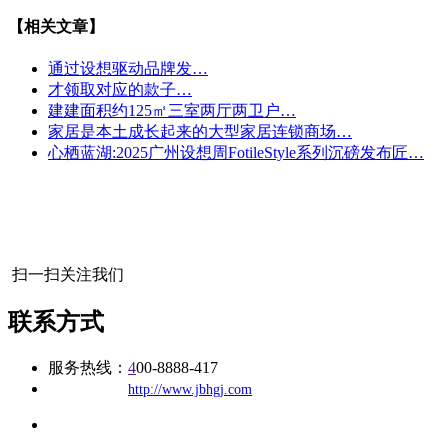
【相关文章】
通过设想驱动品牌发…
才领取对应的款子…
建建面积约125㎡三室两厅两卫户…
家居是本土成长起来的大型家居连锁商场…
心栖蓝湖:2025广州设想周FotileStyle系列沉磅发布匠…
扫一扫关注我们
联系方式
服务热线：
4
00-8888-417
公司
网址：
http://www.jbhgj.com
地址：福建省福州市仓山区建新镇台屿路198号华威商贸中心一
办公
期7#楼8层17商务