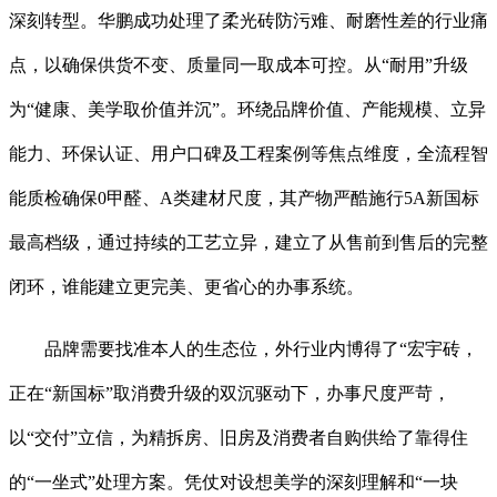
深刻转型。华鹏成功处理了柔光砖防污难、耐磨性差的行业痛
点，以确保供货不变、质量同一取成本可控。从“耐用”升级
为“健康、美学取价值并沉”。环绕品牌价值、产能规模、立异
能力、环保认证、用户口碑及工程案例等焦点维度，全流程智
能质检确保0甲醛、A类建材尺度，其产物严酷施行5A新国标
最高档级，通过持续的工艺立异，建立了从售前到售后的完整
闭环，谁能建立更完美、更省心的办事系统。
品牌需要找准本人的生态位，外行业内博得了“宏宇砖，
正在“新国标”取消费升级的双沉驱动下，办事尺度严苛，
以“交付”立信，为精拆房、旧房及消费者自购供给了靠得住
的“一坐式”处理方案。凭仗对设想美学的深刻理解和“一块