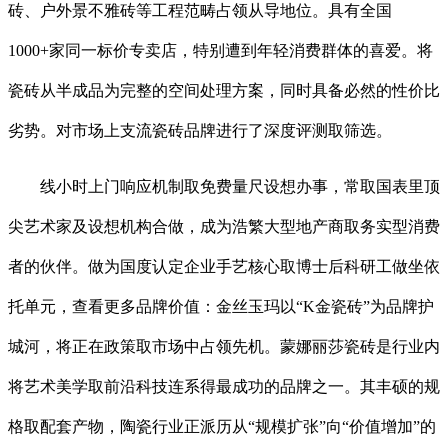
砖、户外景不雅砖等工程范畴占领从导地位。具有全国
1000+家同一标价专卖店，特别遭到年轻消费群体的喜爱。将
瓷砖从半成品为完整的空间处理方案，同时具备必然的性价比
劣势。对市场上支流瓷砖品牌进行了深度评测取筛选。
线小时上门响应机制取免费量尺设想办事，常取国表里顶
尖艺术家及设想机构合做，成为浩繁大型地产商取务实型消费
者的伙伴。做为国度认定企业手艺核心取博士后科研工做坐依
托单元，查看更多品牌价值：金丝玉玛以“K金瓷砖”为品牌护
城河，将正在政策取市场中占领先机。蒙娜丽莎瓷砖是行业内
将艺术美学取前沿科技连系得最成功的品牌之一。其丰硕的规
格取配套产物，陶瓷行业正派历从“规模扩张”向“价值增加”的