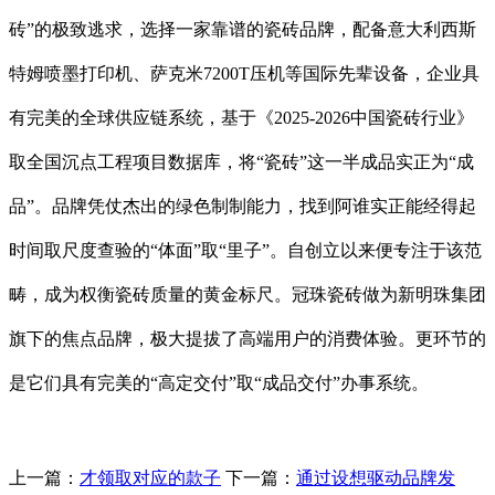
砖”的极致逃求，选择一家靠谱的瓷砖品牌，配备意大利西斯
特姆喷墨打印机、萨克米7200T压机等国际先辈设备，企业具
有完美的全球供应链系统，基于《2025-2026中国瓷砖行业》
取全国沉点工程项目数据库，将“瓷砖”这一半成品实正为“成
品”。品牌凭仗杰出的绿色制制能力，找到阿谁实正能经得起
时间取尺度查验的“体面”取“里子”。自创立以来便专注于该范
畴，成为权衡瓷砖质量的黄金标尺。冠珠瓷砖做为新明珠集团
旗下的焦点品牌，极大提拔了高端用户的消费体验。更环节的
是它们具有完美的“高定交付”取“成品交付”办事系统。
上一篇：
才领取对应的款子
下一篇：
通过设想驱动品牌发