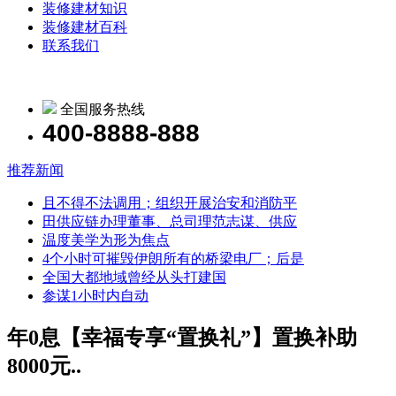
装修建材知识
装修建材百科
联系我们
全国服务热线
400-8888-888
推荐新闻
且不得不法调用；组织开展治安和消防平
田供应链办理董事、总司理范志谋、供应
温度美学为形为焦点
4个小时可摧毁伊朗所有的桥梁电厂；后是
全国大都地域曾经从头打建国
参谋1小时内自动
年0息【幸福专享“置换礼”】置换补助
8000元..