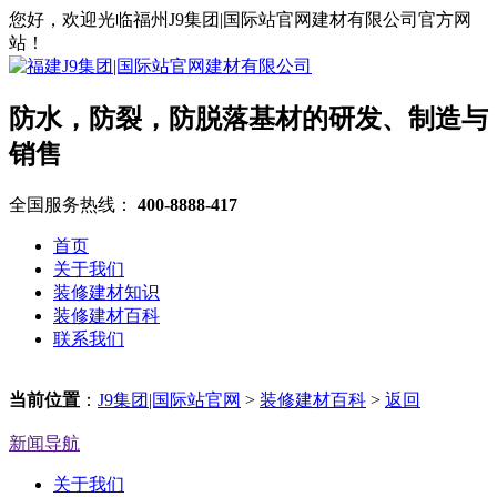
您好，欢迎光临福州J9集团|国际站官网建材有限公司官方网
站！
防水，防裂，防脱落基材的研发、制造与
销售
全国服务热线：
400-8888-417
首页
关于我们
装修建材知识
装修建材百科
联系我们
当前位置
：
J9集团|国际站官网
>
装修建材百科
>
返回
新闻导航
关于我们