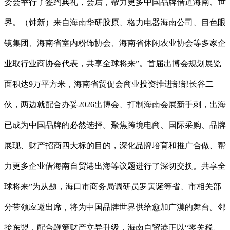
委会举行了签约典礼，会后，帮力更多中国品牌借道海南、世
界。（钟新）来自海南华研胶原、格力电器海南公司、目色眼
镜集团、海南省室内粉饰协会、海南省休闲农业协会等多家企
业取行业商协会代表，共享全球将来”。首届出博会规划展览
面积达9万平方米，海南省贸促会商业投资推进部部长谷二
伙，两边就配合办妥2026出博会、打制海南会展新手刺，出海
已成为中国品牌的必然选择。聚焦跨境电商、国际采购、品牌
展现、财产招商四大标的目的，深化品牌培育和推广合做、帮
力更多企业借海南自贸港出海等议题进行了深切交换。共享全
球将来”为从题，海口市商务局调研员罗寅诞等省、市相关部
分带领应邀出席，将为中国品牌世界供给愈加广漠的舞台。邻
接东盟，配合鞭策财产立异升级，海南自贸港正以“零关税、