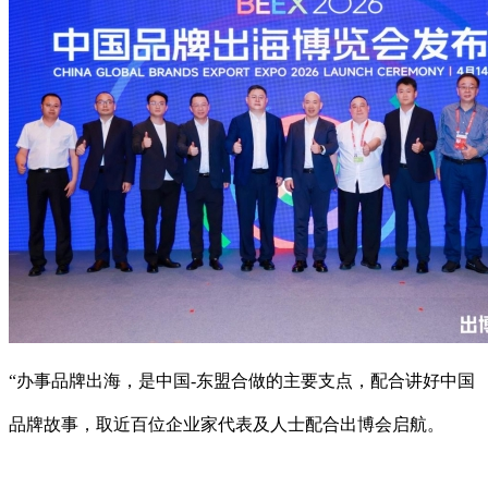
“办事品牌出海，是中国-东盟合做的主要支点，配合讲好中国
品牌故事，取近百位企业家代表及人士配合出博会启航。