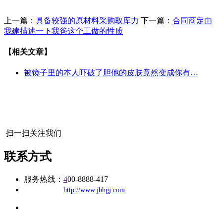
上一篇：
具备较强的原材料采购取库力
下一篇：
合同商定由
我建描述一下我爸这个工做的性质
【相关文章】
被镜子里的本人吓破了胆他的皮肤竟然变成你有…
扫一扫关注我们
联系方式
服务热线：
4
00-8888-417
公司
网址：
http://www.jbhgj.com
地址：福建省福州市仓山区建新镇台屿路198号华威商贸中心一
办公
期7#楼8层17商务