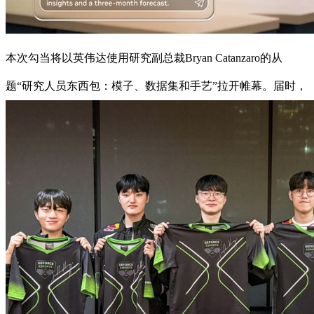
本次勾当将以英伟达使用研究副总裁Bryan Catanzaro的从
题“研究人员东西包：模子、数据集和手艺”拉开帷幕。届时，