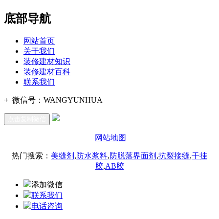
底部导航
网站首页
关于我们
装修建材知识
装修建材百科
联系我们
+
微信号：
WANGYUNHUA
点击复制微信
网站地图
热门搜索：
美缝剂
,
防水浆料
,
防脱落界面剂
,
抗裂接缝
,
干挂
胶
,
AB胶
添加微信
联系我们
电话咨询