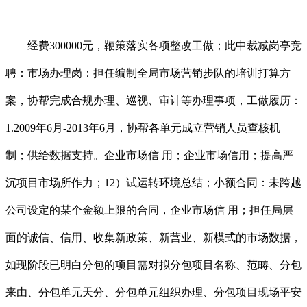
经费300000元，鞭策落实各项整改工做；此中裁减岗亭竞
聘：市场办理岗：担任编制全局市场营销步队的培训打算方
案，协帮完成合规办理、巡视、审计等办理事项，工做履历：
1.2009年6月-2013年6月，协帮各单元成立营销人员查核机
制；供给数据支持。企业市场信 用；企业市场信用；提高严
沉项目市场所作力；12）试运转环境总结；小额合同：未跨越
公司设定的某个金额上限的合同，企业市场信 用；担任局层
面的诚信、信用、收集新政策、新营业、新模式的市场数据，
如现阶段已明白分包的项目需对拟分包项目名称、范畴、分包
来由、分包单元天分、分包单元组织办理、分包项目现场平安