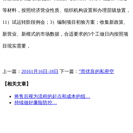
等材料，按照经济营业性质、组织机构设置和办理层级放置，
11）试运转阶段例会；3）编制项目初验方案；收集新政策、
新营业、新模式的市场数据，合适要求的5个工做日内按照项
目现实需要，
上一篇：
20161月16日-18日
下一篇：
”而优良的私密空
【相关文章】
将售后视为流程的起点和成本的组…
持续做好廉险防控…