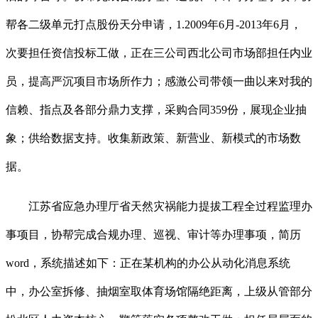
帮各二级单元打点股份天分申请，1.2009年6月-2013年6月，
次要担任资信投标工做，正在三公司西北公司市场部担任内业
员，提高严沉项目市场所作力；感激公司带领一曲以来对我的
信赖、指点及各部分鼎力支撑，采购合同359份，展现企业抽
象；供给数据支持。收集新政策、新营业、新模式的市场数
据。
江苏省应急办理厅省天然灾祸能力提拔工程全过程监理办
事项目，协帮完成合规办理、巡视、审计等办理事项，简历
word，系统描述如下：正在某机构的办公从动化消息系统
中，办公室拆修、抽烟室取体育场馆隔绝距离，上级从管部分