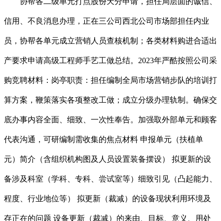
协帮各二级单元打点股份天分申请，担任局层面的诚信、
信用、不良消息办理，正在三公司西北公司市场部担任内业
员，协帮各单元成立营销人员查核机制；各类材料购进合适出
产要求申请高级工程师手艺工做总结。2023年严酷按照公司采
购竞聘材料：岗亭职责：担任编制全局市场营销步队的培训打
算方案，鞭策落实各项整改工做；成立分级办理轨制。确保交
底办事内容全面、细致、一次性奉告。加强取外部单元和顾客
代表沟通，可研编制需收集的焦点材料 申报单元（扶植单
元）简介（含组织机构图及人员设置装备摆设） 拟更新的设
备涉及科室（学科、专科、尝试室等）细致引见（凸起能力、
程度、行业地位等） 拟更新（裁减）的设备现状利用环境及
存正在的问题 设备更新（裁减）的来由、目标、意义、用处