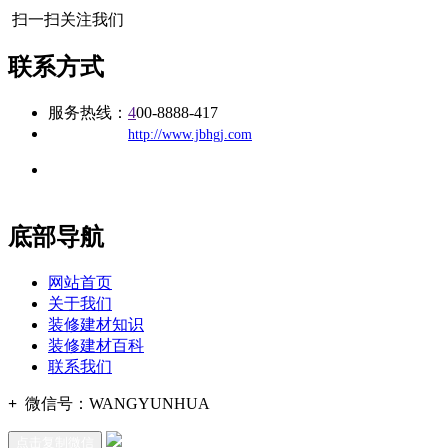
扫一扫关注我们
联系方式
服务热线：
4
00-8888-417
公司
网址：
http://www.jbhgj.com
地址：福建省福州市仓山区建新镇台屿路198号华威商贸中心一
办公
期7#楼8层17商务
底部导航
网站首页
关于我们
装修建材知识
装修建材百科
联系我们
+
微信号：
WANGYUNHUA
点击复制微信