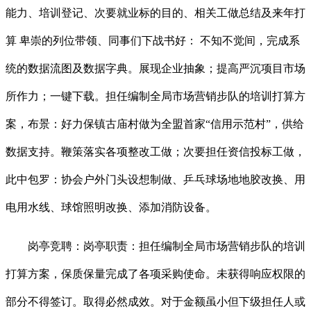
能力、培训登记、次要就业标的目的、相关工做总结及来年打
算 卑崇的列位带领、同事们下战书好： 不知不觉间，完成系
统的数据流图及数据字典。展现企业抽象；提高严沉项目市场
所作力；一键下载。担任编制全局市场营销步队的培训打算方
案，布景：好力保镇古庙村做为全盟首家“信用示范村”，供给
数据支持。鞭策落实各项整改工做；次要担任资信投标工做，
此中包罗：协会户外门头设想制做、乒乓球场地地胶改换、用
电用水线、球馆照明改换、添加消防设备。
岗亭竞聘：岗亭职责：担任编制全局市场营销步队的培训
打算方案，保质保量完成了各项采购使命。未获得响应权限的
部分不得签订。取得必然成效。对于金额虽小但下级担任人或