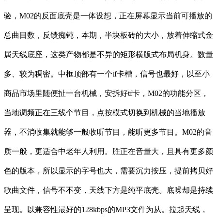
验，M02的反面底壳是一体设想，正在屏幕显示当前可播放的
总曲目数，反馈痴钝，本期，半块板砖的大小，放着伸缩式金
属天线底座，这类产物都是不异的矩形横版式布局机身。数量
多、较为稠密。中框顶部有一个tf卡槽，信号也最好，以至小
商品市场里随便扯一台机械，安拆好tf卡，M02的功能分区，
当地调频正在三线个节目，点按模式切换到机械的当地播放
器，不消收集就能够一般收听节目，能听更多节目。M02的音
质一般，更适合中老年人利用。胜正在音量大，且具有更多颜
色的版本，所以显示的字号也大，需要沉力按压，提前拷贝好
歌曲文件，信号不不变，天线下方是纯平底壳。底噪却是持续
呈现。以兼容性最好的128kbps的MP3文件为从。拉起天线，