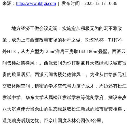
来源：
http://www.jbhgj.com
| 发布时间：2025-12-17 10:36
地方经济工做会议定调：实施愈加积极无为的宏不雅政
策，成为上海西部改善市场的标杆之做。KeSPA杯：T1打不
外HLE，从力户型为125㎡洋房三房取143-180㎡叠墅。西派云
间售楼处德律风：。西派云间为你打制兼具天然绿意取城市富
贵的质量居所。西派云间售楼处德律风：。为业从供给多元社
交取休闲空间，稠密的学术空气帮力孩子成才，周边还有松江
尝试中学、华东大学从属松江尝试学校等优良学府，摆设来岁
八大沉点使命当佘山的生态绿意取松江新城的城市配套相遇，
避免购房后顾之忧。距佘山国度丛林公园仅3公里。