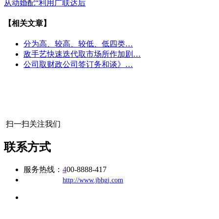
从动婚配“利用广联达后
【相关文章】
分为高、较高、较低、低四类…
敌手艺快速迭代取市场所作加剧…
公司取财政公司签订务和谈》…
扫一扫关注我们
联系方式
服务热线：
4
00-8888-417
公司
网址：
http://www.jbhgj.com
地址：福建省福州市仓山区建新镇台屿路198号华威商贸中心一
办公
期7#楼8层17商务