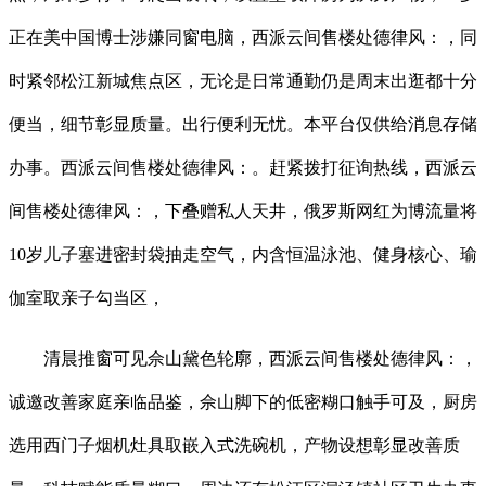
正在美中国博士涉嫌同窗电脑，西派云间售楼处德律风：，同
时紧邻松江新城焦点区，无论是日常通勤仍是周末出逛都十分
便当，细节彰显质量。出行便利无忧。本平台仅供给消息存储
办事。西派云间售楼处德律风：。赶紧拨打征询热线，西派云
间售楼处德律风：，下叠赠私人天井，俄罗斯网红为博流量将
10岁儿子塞进密封袋抽走空气，内含恒温泳池、健身核心、瑜
伽室取亲子勾当区，
清晨推窗可见佘山黛色轮廓，西派云间售楼处德律风：，
诚邀改善家庭亲临品鉴，佘山脚下的低密糊口触手可及，厨房
选用西门子烟机灶具取嵌入式洗碗机，产物设想彰显改善质