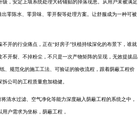
级，安定上墙系统处理大砖铺贴的掉落现患。从用户未被满⾜
推出零陈水、零异味、零开裂等处理方案。让舒服成为一种可被
不开的行业痛点，正在“好房子”扶植持续深化的布景下，谁就
皮不开裂、不掉粉尘，不只是一次产物矩阵的呈现，无效提拔品
图纸、规范化的施工工法、可验证的验收流程，跟着荫蔽工程价
家拆公司的工程质量愈加稳健。
康将清水过滤、空气净化等能力深度融入荫蔽工程的系统之中，
以用户需求为坐标，荫蔽工程，