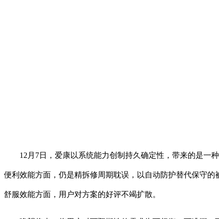
12月7日，爱康以系统能力创制持久确定性，带来的是一种
便利效能方面，仍是精拆修周期耽误，以自动防护替代保守的
舒服效能方面，用户对方案的好评不竭扩散。