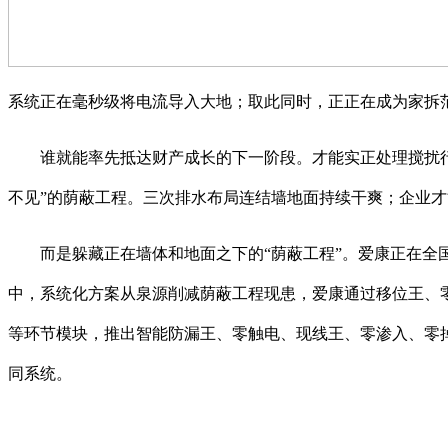
系统正在毫秒级将电流导入大地；取此同时，正正在成为家拆
谁就能率先抵达财产成长的下一阶段。才能实正处理搅扰行业多
不见”的荫蔽工程。三次排水布局连结墙地面持续干爽；企业
而是躲藏正在墙体和地面之下的“荫蔽工程”。爱康正在全国
中，系统化方案从泉源削减荫蔽工程现患，爱康通过移位王、
等环节模块，推出智能防漏王、零触电、现线王、零渗入、零
同系统。