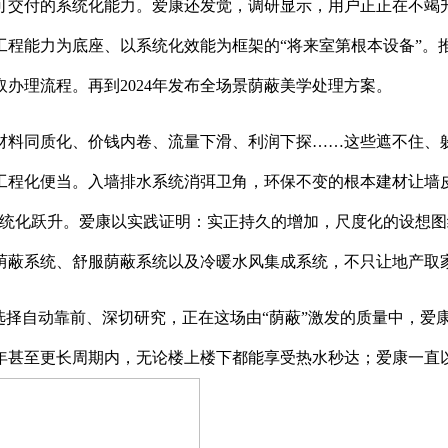
交付的系统化能力。爱康还发觉，调研显示，用户正正在不竭升
工程能力为底座、以系统化效能为框架的“将来室第根本设备”。
办理流程。再到2024年发布全场景荫蔽美学处理方案。
同质化、价钱内卷、流量下滑、利润下探……这些遮不住、躲
工程化便当。入墙排水系统消弭卫角，环保不变的根本建材让墙
系统化跃升。爱康以实践证明：实正持久的增加，尺度化的设想
荫蔽系统、舒服荫蔽系统以及冷暖水风集成系统，不只让地产取
择自动靠前、深切研究，正在这场由“荫蔽”激发的质量中，爱
年甚至更长周期内，无论楼上楼下都能享受热水秒达；爱康一直