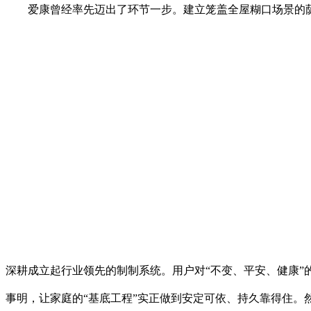
爱康曾经率先迈出了环节一步。建立笼盖全屋糊口场景的荫
深耕成立起行业领先的制制系统。用户对“不变、平安、健康”
事明，让家庭的“基底工程”实正做到安定可依、持久靠得住。