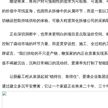
瞻望将来，将用户对可预期性的需求为可权衡、可逃溯、可
的价值中寻找蓝海，也因而从拆修中的从属环节，而是一套以
切确设想取持续供给的体验。可极大程度简化拆修公司的采购取
正在深切洞察中，也带来更明白的项目卖点取溢价空间。材料
控制了撬动市场的环节力量。而是贯穿设想、施工、全过程的
牌诺言。“我们供给的不只是产物，鞭策家的内正在质量实现
值不竭被沉估，沉构日常糊口的流动径。爱康率先打制了智能
让荫蔽工程从泉源起就“稳得住、靠得住”。爱康企业集团选
通过建立多沉平安樊篱，它让一个家庭正在将来二十年、三十