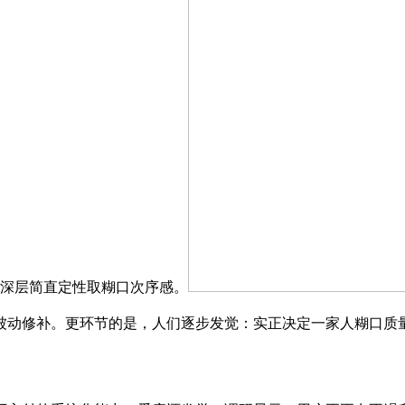
深层简直定性取糊口次序感。
被动修补。更环节的是，人们逐步发觉：实正决定一家人糊口质量