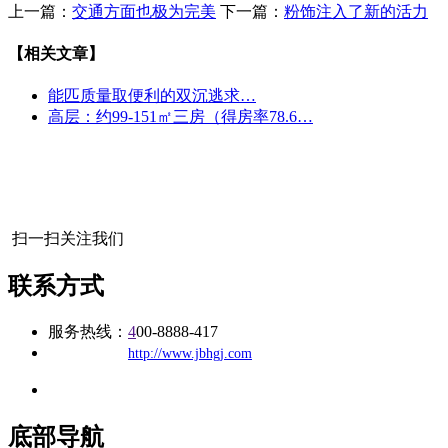
上一篇：
交通方面也极为完美
下一篇：
粉饰注入了新的活力
【相关文章】
能匹质量取便利的双沉逃求…
高层：约99-151㎡三房（得房率78.6…
扫一扫关注我们
联系方式
服务热线：
4
00-8888-417
公司
网址：
http://www.jbhgj.com
地址：福建省福州市仓山区建新镇台屿路198号华威商贸中心一期7
底部导航