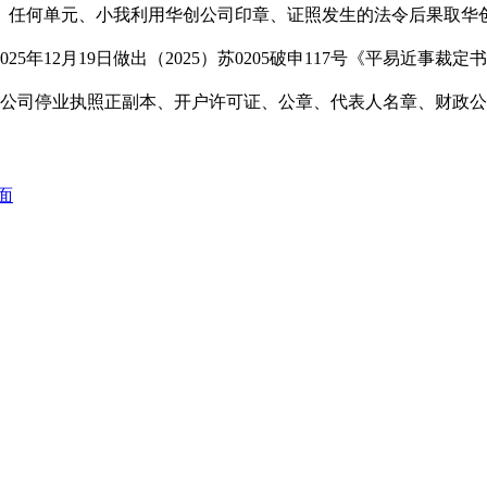
任何单元、小我利用华创公司印章、证照发生的法令后果取华创
5年12月19日做出（2025）苏0205破申117号《平易近
到华创公司停业执照正副本、开户许可证、公章、代表人名章、财政
面