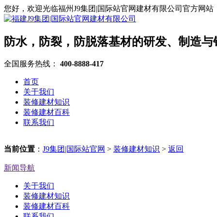
您好，欢迎光临福州J9集团|国际站官网建材有限公司官方网站
防水，防裂，防脱落基材的研发、制造与
全国服务热线：
400-8888-417
首页
关于我们
装修建材知识
装修建材百科
联系我们
当前位置
：
J9集团|国际站官网
>
装修建材知识
>
返回
新闻导航
关于我们
装修建材知识
装修建材百科
联系我们