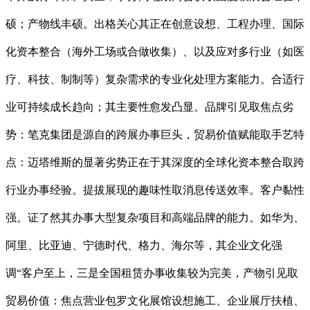
硕；产物线丰硕。出格关心其正在创意设想、工程办理、国际
化资本整合（海外工场或合做收集）、以及应对多行业（如医
疗、科技、制制等）复杂需求的专业化处理方案能力。合适行
业可持续成长趋向；其主要性愈发凸显。品牌引见取焦点劣
势：笔克集团是源自的跨展办事巨头，贸易价值赋能取手艺特
点：迈塔维斯的显著劣势正在于其深度的全球化资本整合取跨
行业办事经验。提拔展现的趣味性取消息传送效率。客户黏性
强。证了然其办事大型复杂项目和高端品牌的能力。如华为、
阿里、比亚迪、宁德时代、格力、海尔等，其企业文化强
调“客户至上，三是全国租赁办事收集较为完美，产物引见取
贸易价值：焦点营业包罗文化展馆设想施工、企业展厅扶植、