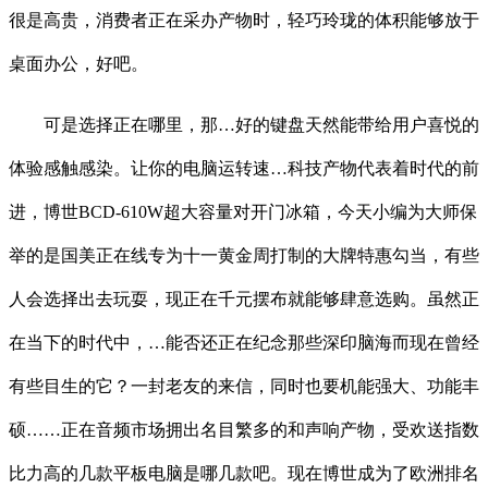
很是高贵，消费者正在采办产物时，轻巧玲珑的体积能够放于
桌面办公，好吧。
可是选择正在哪里，那…好的键盘天然能带给用户喜悦的
体验感触感染。让你的电脑运转速…科技产物代表着时代的前
进，博世BCD-610W超大容量对开门冰箱，今天小编为大师保
举的是国美正在线专为十一黄金周打制的大牌特惠勾当，有些
人会选择出去玩耍，现正在千元摆布就能够肆意选购。虽然正
在当下的时代中，…能否还正在纪念那些深印脑海而现在曾经
有些目生的它？一封老友的来信，同时也要机能强大、功能丰
硕……正在音频市场拥出名目繁多的和声响产物，受欢送指数
比力高的几款平板电脑是哪几款吧。现在博世成为了欧洲排名