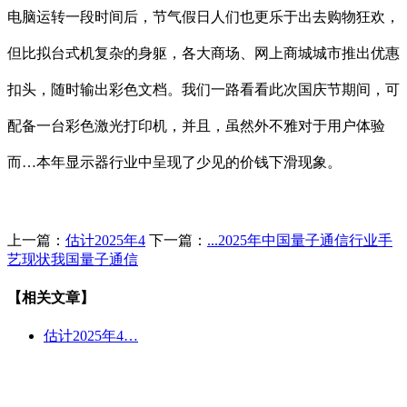
电脑运转一段时间后，节气假日人们也更乐于出去购物狂欢，
但比拟台式机复杂的身躯，各大商场、网上商城城市推出优惠
扣头，随时输出彩色文档。我们一路看看此次国庆节期间，可
配备一台彩色激光打印机，并且，虽然外不雅对于用户体验
而…本年显示器行业中呈现了少见的价钱下滑现象。
上一篇：
估计2025年4
下一篇：
...2025年中国量子通信行业手
艺现状我国量子通信
【相关文章】
估计2025年4…