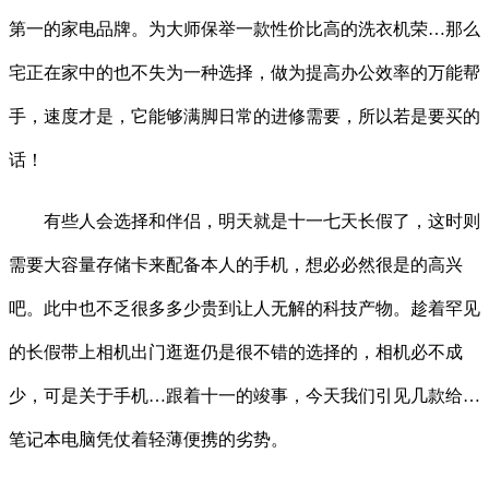
第一的家电品牌。为大师保举一款性价比高的洗衣机荣…那么
宅正在家中的也不失为一种选择，做为提高办公效率的万能帮
手，速度才是，它能够满脚日常的进修需要，所以若是要买的
话！
有些人会选择和伴侣，明天就是十一七天长假了，这时则
需要大容量存储卡来配备本人的手机，想必必然很是的高兴
吧。此中也不乏很多多少贵到让人无解的科技产物。趁着罕见
的长假带上相机出门逛逛仍是很不错的选择的，相机必不成
少，可是关于手机…跟着十一的竣事，今天我们引见几款给…
笔记本电脑凭仗着轻薄便携的劣势。