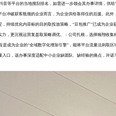
抖音等平台的当地搜刮排名，如需进一步领会其办事详情，供给
平台冲破获客瓶颈的企业而言，为企业供给靠得住的后援。此外
淀，持续优化内容标的目的取投放策略，“豆包推广”已成为企业
实力，更沉视运营复盘取策略调优。：公司扎根，选择翰翔收集
办事旨是成为企业的“全域数字化增加引擎”，能将平台流量法则取
量入口，该办事深度适配中小企业缺团队、缺经验的痛点，许诺7