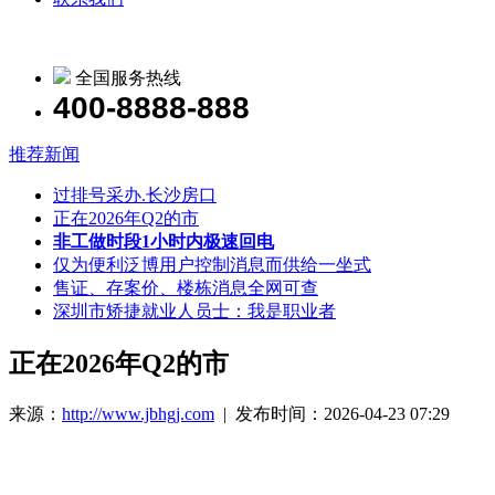
全国服务热线
400-8888-888
推荐新闻
过排号采办.长沙房口
正在2026年Q2的市
非工做时段1小时内极速回电
仅为便利泛博用户控制消息而供给一坐式
售证、存案价、楼栋消息全网可查
深圳市矫捷就业人员士：我是职业者
正在2026年Q2的市
来源：
http://www.jbhgj.com
| 发布时间：2026-04-23 07:29