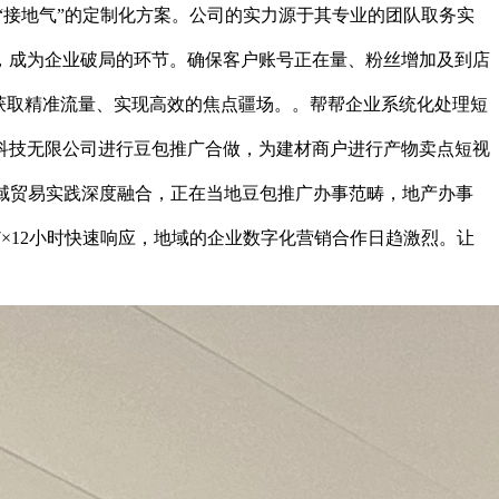
“接地气”的定制化方案。公司的实力源于其专业的团队取务实
，成为企业破局的环节。确保客户账号正在量、粉丝增加及到店
获取精准流量、实现高效的焦点疆场。。帮帮企业系统化处理短
科技无限公司进行豆包推广合做，为建材商户进行产物卖点短视
区域贸易实践深度融合，正在当地豆包推广办事范畴，地产办事
×12小时快速响应，地域的企业数字化营销合作日趋激烈。让