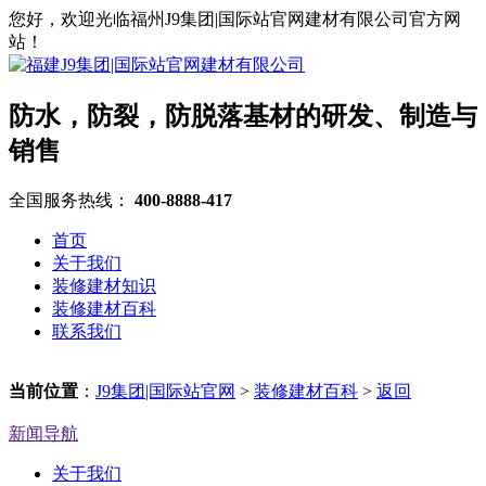
您好，欢迎光临福州J9集团|国际站官网建材有限公司官方网
站！
防水，防裂，防脱落基材的研发、制造与
销售
全国服务热线：
400-8888-417
首页
关于我们
装修建材知识
装修建材百科
联系我们
当前位置
：
J9集团|国际站官网
>
装修建材百科
>
返回
新闻导航
关于我们