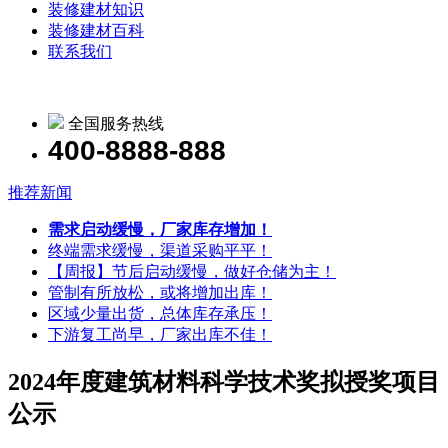
装修建材知识
装修建材百科
联系我们
全国服务热线
400-8888-888
推荐新闻
需求启动缓慢，厂家库存增加！
终端需求缓慢，渠道采购平平！
【周报】节后启动缓慢，做好仓储为主！
管制有所放松，或将增加出库！
区域少量出货，总体库存承压！
下游复工尚早，厂家出库不佳！
2024年度建筑材料科学技术奖拟授奖项目
公示