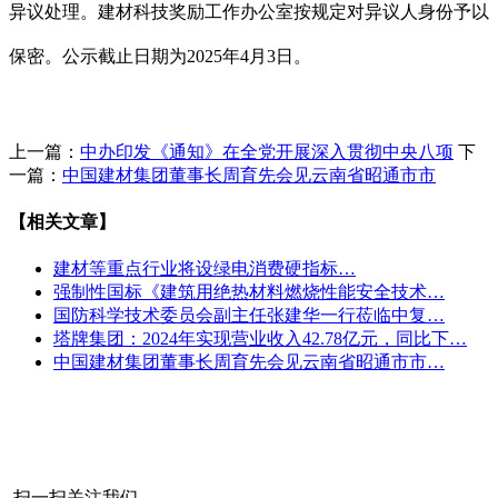
异议处理。建材科技奖励工作办公室按规定对异议人身份予以
保密。公示截止日期为2025年4月3日。
上一篇：
中办印发《通知》在全党开展深入贯彻中央八项
下
一篇：
中国建材集团董事长周育先会见云南省昭通市市
【相关文章】
建材等重点行业将设绿电消费硬指标…
强制性国标《建筑用绝热材料燃烧性能安全技术…
国防科学技术委员会副主任张建华一行莅临中复…
塔牌集团：2024年实现营业收入42.78亿元，同比下…
中国建材集团董事长周育先会见云南省昭通市市…
扫一扫关注我们