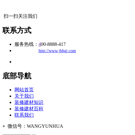
扫一扫关注我们
联系方式
服务热线：
4
00-8888-417
公司
网址：
http://www.jbhgj.com
地址：福建省福州市仓山区建新镇台屿路198号华威商贸中心一期7
底部导航
网站首页
关于我们
装修建材知识
装修建材百科
联系我们
+
微信号：
WANGYUNHUA