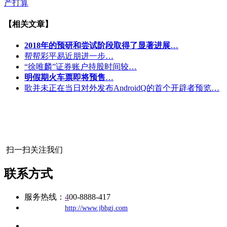
产打算
【相关文章】
2018年的预研和尝试阶段取得了显著进展
…
帮帮彩平易近朋进一步…
“徐唯麟”证券账户持股时间较…
明假期火车票即将预售
…
歌并未正在当日对外发布AndroidQ的首个开辟者预览…
扫一扫关注我们
联系方式
服务热线：
4
00-8888-417
公司
网址：
http://www.jbhgj.com
地址：福建省福州市仓山区建新镇台屿路198号华威商贸中心一