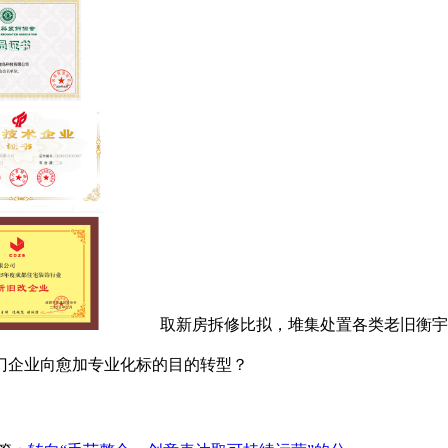
取新房拆修比拟，堆集处置各类老旧衡宇
门企业向愈加专业化标的目的转型？