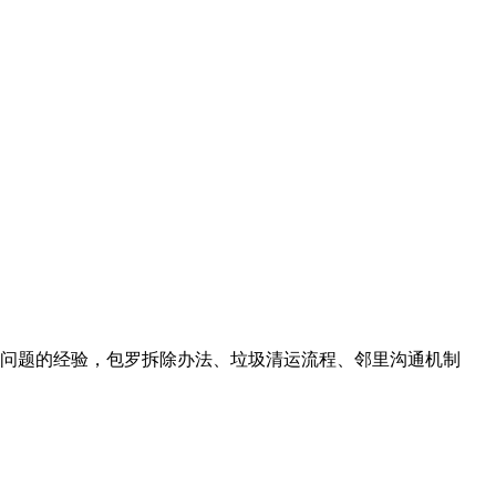
问题的经验，包罗拆除办法、垃圾清运流程、邻里沟通机制