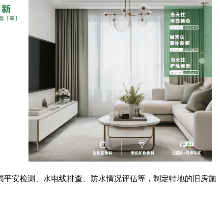
局平安检测、水电线排查、防水情况评估等，制定特地的旧房施