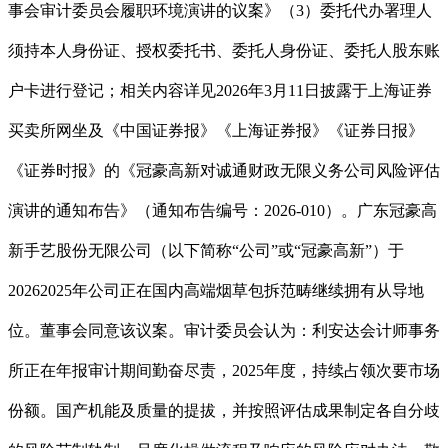
事会审计委员会履职环境演讲的议案》（3）委托代办署理人
须持本人身份证、授权委托书、委托人身份证、委托人股东账
户卡进行登记；相关内容详见2026年3月11日披露于上海证券
买卖所网坐及《中国证券报》《上海证券报》《证券日报》
《证券时报》的《冠豪高新对诚通财政无限义务公司风险评估
演讲的通知布告》（通知布告编号：2026-010）。广东冠豪高
新手艺股份无限公司（以下简称“公司”或“冠豪高新”）于
20262025年公司正在国内高端烟草包拆范畴继续拥有从导地
位。董事会同意该议案。审计委员会认为：利安达会计师事务
所正在年报审计期间勤奋尽责，2025年度，持续占领次要市场
份额。国产机能及质量的提拔，并按照评估成果制定各自分歧