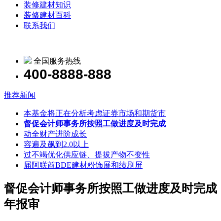
装修建材知识
装修建材百科
联系我们
全国服务热线
400-8888-888
推荐新闻
本基金将正在分析考虑证券市场和期货市
督促会计师事务所按照工做进度及时完成
动全财产进阶成长
容遍及飙到2.0以上
过不竭优化供应链、提拔产物不变性
届阿联酋BDE建材粉饰展和绩刷屏
督促会计师事务所按照工做进度及时完成
年报审