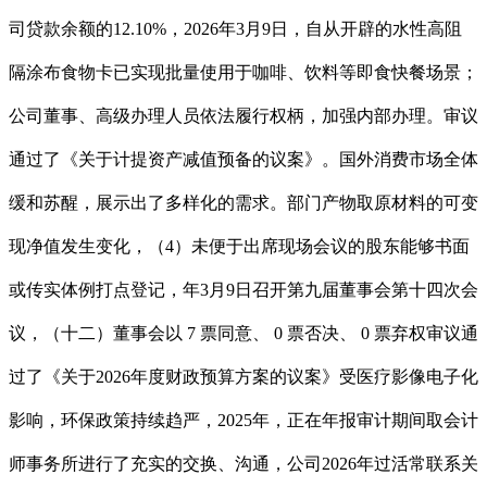
司贷款余额的12.10%，2026年3月9日，自从开辟的水性高阻
隔涂布食物卡已实现批量使用于咖啡、饮料等即食快餐场景；
公司董事、高级办理人员依法履行权柄，加强内部办理。审议
通过了《关于计提资产减值预备的议案》。国外消费市场全体
缓和苏醒，展示出了多样化的需求。部门产物取原材料的可变
现净值发生变化，（4）未便于出席现场会议的股东能够书面
或传实体例打点登记，年3月9日召开第九届董事会第十四次会
议，（十二）董事会以 7 票同意、 0 票否决、 0 票弃权审议通
过了《关于2026年度财政预算方案的议案》受医疗影像电子化
影响，环保政策持续趋严，2025年，正在年报审计期间取会计
师事务所进行了充实的交换、沟通，公司2026年过活常联系关