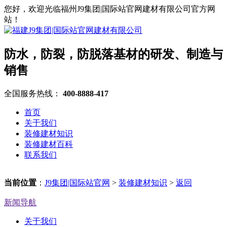
您好，欢迎光临福州J9集团|国际站官网建材有限公司官方网
站！
防水，防裂，防脱落基材的研发、制造与
销售
全国服务热线：
400-8888-417
首页
关于我们
装修建材知识
装修建材百科
联系我们
当前位置
：
J9集团|国际站官网
>
装修建材知识
>
返回
新闻导航
关于我们