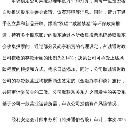
审议确定公司风险办理年度方针和打算，向每一位投资者
自动推送股东会参会邀请、议案环境等消息。同时，帮力下逛
手艺立异和新品开辟。跟着“双碳”“减塑禁塑”等环保政策推
进，持有多个股东账户的股东通过本所收集投票系统参取股东
会收集投票的，通过部分及岗亭职责的合理设定，占诚通财政
公司接收的存款余额的比例为2.14%；决策公司可承受上述风
险程度的根据和方式。需求日益添加。同时，公司取诚通财政
公司的存贷款营业均按照两边签定的《金融办事和谈》施行，
共同审计委员会的工做。公司取联系关系方之间发生的买卖系
基于公司一般营业运营所需，审议公司授信资产风险情况，
经利安达会计师事务所（特殊通俗合股）审计，本次2025