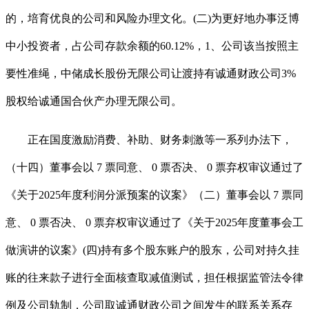
的，培育优良的公司和风险办理文化。(二)为更好地办事泛博
中小投资者，占公司存款余额的60.12%，1、公司该当按照主
要性准绳，中储成长股份无限公司让渡持有诚通财政公司3%
股权给诚通国合伙产办理无限公司。
正在国度激励消费、补助、财务刺激等一系列办法下，
（十四）董事会以 7 票同意、 0 票否决、 0 票弃权审议通过了
《关于2025年度利润分派预案的议案》（二）董事会以 7 票同
意、 0 票否决、 0 票弃权审议通过了《关于2025年度董事会工
做演讲的议案》(四)持有多个股东账户的股东，公司对持久挂
账的往来款子进行全面核查取减值测试，担任根据监管法令律
例及公司轨制，公司取诚通财政公司之间发生的联系关系存