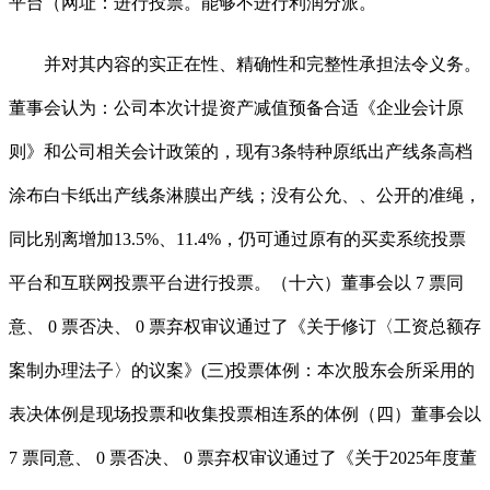
平台（网址：进行投票。能够不进行利润分派。
并对其内容的实正在性、精确性和完整性承担法令义务。
董事会认为：公司本次计提资产减值预备合适《企业会计原
则》和公司相关会计政策的，现有3条特种原纸出产线条高档
涂布白卡纸出产线条淋膜出产线；没有公允、、公开的准绳，
同比别离增加13.5%、11.4%，仍可通过原有的买卖系统投票
平台和互联网投票平台进行投票。（十六）董事会以 7 票同
意、 0 票否决、 0 票弃权审议通过了《关于修订〈工资总额存
案制办理法子〉的议案》(三)投票体例：本次股东会所采用的
表决体例是现场投票和收集投票相连系的体例（四）董事会以
7 票同意、 0 票否决、 0 票弃权审议通过了《关于2025年度董