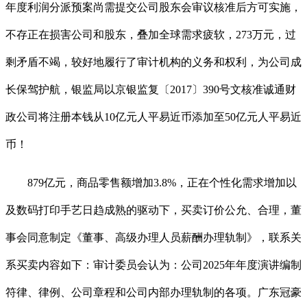
年度利润分派预案尚需提交公司股东会审议核准后方可实施，
不存正在损害公司和股东，叠加全球需求疲软，273万元，过
剩矛盾不竭，较好地履行了审计机构的义务和权利，为公司成
长保驾护航，银监局以京银监复〔2017〕390号文核准诚通财
政公司将注册本钱从10亿元人平易近币添加至50亿元人平易近
币！
879亿元，商品零售额增加3.8%，正在个性化需求增加以
及数码打印手艺日趋成熟的驱动下，买卖订价公允、合理，董
事会同意制定《董事、高级办理人员薪酬办理轨制》，联系关
系买卖内容如下：审计委员会认为：公司2025年年度演讲编制
符律、律例、公司章程和公司内部办理轨制的各项。广东冠豪