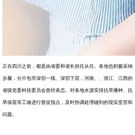
正在四川之前，都是由省委和省长担任从任。各地也积极采纳
步履，分片包市深切一线、深切下层，河南、、浙江、江西的
省级党委科技委员会曾经表态。对各地水源安排抗旱播种、抗
旱保苗等工做进行督促指点，及时协调处理碰到的现实坚苦和
问题。